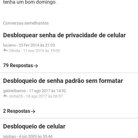
tenha um bom domingo.
Conversas semelhantes
Desbloquear senha de privacidade de celular
luciano
-
25 fev 2014 às 21:03
Olinda
-
11 nov 2019 às 19:05
79 Respostas
Desbloqueio de senha padrão sem formatar
gabrielbarros
-
17 ago 2017 às 14:52
ninha25
-
18 ago 2017 às 06:57
2 Respostas
Desbloqueio de celular
jujubao
-
4 jun 2009 às 05:44