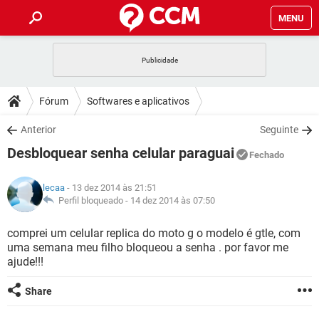
MENU
INÍCIO
JOGOS
WHATSAPP
DICAS
Fórum
Softwares e aplicativos
CELULAR
FACEBOOK
JOGOS
WHATSAPP
DOWNLOADS
Anterior
Seguinte
OUTLOOK
EXCEL
CELULAR
FACEBOOK
Desbloquear senha celular paraguai
INSTAGRAM
JOGOS
GMAIL
WHATSAPP
Fechado
FÓRUM
OUTLOOK
EXCEL
GUIA DE COMPRAS
CELULAR
FACEBOOK
lecaa
- 13 dez 2014 às 21:51
INSTAGRAM
JOGOS
GMAIL
WHATSAPP
GLOSSÁRIO
Perfil bloqueado -
14 dez 2014 às 07:50
OUTLOOK
EXCEL
GUIA DE COMPRAS
CELULAR
FACEBOOK
INSTAGRAM
JOGOS
GMAIL
WHATSAPP
comprei um celular replica do moto g o modelo é gtle, com
OUTLOOK
EXCEL
uma semana meu filho bloqueou a senha . por favor me
GUIA DE COMPRAS
CELULAR
FACEBOOK
ajude!!!
INSTAGRAM
GMAIL
OUTLOOK
EXCEL
GUIA DE COMPRAS
Share
INSTAGRAM
GMAIL