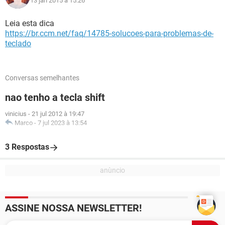
13 jan 2015 à 15:26
Leia esta dica
https://br.ccm.net/faq/14785-solucoes-para-problemas-de-
teclado
Conversas semelhantes
nao tenho a tecla shift
vinicius
-
21 jul 2012 à 19:47
Marco
-
7 jul 2023 à 13:54
3 Respostas
ASSINE NOSSA NEWSLETTER!