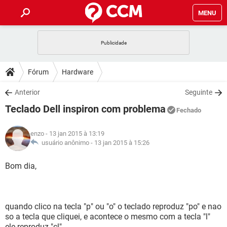
MENU
INÍCIO
JOGOS
WHATSAPP
DICAS
Fórum
Hardware
CELULAR
FACEBOOK
JOGOS
WHATSAPP
DOWNLOADS
Anterior
Seguinte
OUTLOOK
EXCEL
CELULAR
FACEBOOK
Teclado Dell inspiron com problema
INSTAGRAM
JOGOS
GMAIL
WHATSAPP
Fechado
FÓRUM
OUTLOOK
EXCEL
GUIA DE COMPRAS
CELULAR
FACEBOOK
enzo
- 13 jan 2015 à 13:19
INSTAGRAM
JOGOS
GMAIL
WHATSAPP
GLOSSÁRIO
usuário anônimo -
13 jan 2015 à 15:26
OUTLOOK
EXCEL
GUIA DE COMPRAS
CELULAR
FACEBOOK
INSTAGRAM
JOGOS
GMAIL
WHATSAPP
Bom dia,
OUTLOOK
EXCEL
GUIA DE COMPRAS
CELULAR
FACEBOOK
INSTAGRAM
GMAIL
OUTLOOK
EXCEL
GUIA DE COMPRAS
quando clico na tecla "p" ou "o" o teclado reproduz "po" e nao
INSTAGRAM
GMAIL
so a tecla que cliquei, e acontece o mesmo com a tecla "l"
ele reproduz "çl".