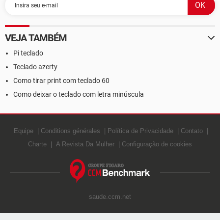
VEJA TAMBÉM
Pi teclado
Teclado azerty
Como tirar print com teclado 60
Como deixar o teclado com letra minúscula
Equipe
Conditions générales
Política de Privacidade
Contato
Charte
A Revista Da Mulher
Configuração de cookies
saude.ccm.net