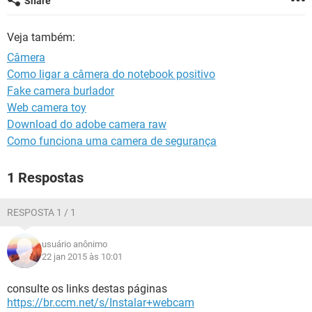
Share
GUIA DE COMPRAS
Veja também:
Câmera
Como ligar a câmera do notebook positivo
Fake camera burlador
Web camera toy
Download do adobe camera raw
Como funciona uma camera de segurança
1 Respostas
RESPOSTA 1 / 1
usuário anônimo
22 jan 2015 às 10:01
consulte os links destas páginas
https://br.ccm.net/s/Instalar+webcam