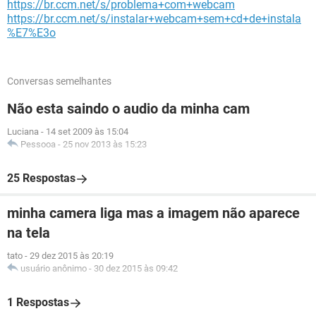
https://br.ccm.net/s/problema+com+webcam
https://br.ccm.net/s/instalar+webcam+sem+cd+de+instala
%E7%E3o
Conversas semelhantes
Não esta saindo o audio da minha cam
Luciana
-
14 set 2009 às 15:04
Pessooa
-
25 nov 2013 às 15:23
25 Respostas
minha camera liga mas a imagem não aparece
na tela
tato
-
29 dez 2015 às 20:19
usuário anônimo
-
30 dez 2015 às 09:42
1 Respostas