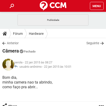
MENU
INÍCIO
JOGOS
WHATSAPP
DICAS
Fórum
Hardware
CELULAR
FACEBOOK
JOGOS
WHATSAPP
DOWNLOADS
Anterior
Seguinte
OUTLOOK
EXCEL
CELULAR
FACEBOOK
Câmera
INSTAGRAM
JOGOS
GMAIL
WHATSAPP
Fechado
FÓRUM
OUTLOOK
EXCEL
GUIA DE COMPRAS
CELULAR
FACEBOOK
perola
- 22 jan 2015 às 08:27
INSTAGRAM
JOGOS
GMAIL
WHATSAPP
GLOSSÁRIO
usuário anônimo -
22 jan 2015 às 10:01
OUTLOOK
EXCEL
GUIA DE COMPRAS
CELULAR
FACEBOOK
INSTAGRAM
JOGOS
GMAIL
WHATSAPP
Bom dia,
OUTLOOK
EXCEL
minha camera nao ta abrindo,
GUIA DE COMPRAS
CELULAR
FACEBOOK
como faço pra abrir...
INSTAGRAM
GMAIL
OUTLOOK
EXCEL
GUIA DE COMPRAS
INSTAGRAM
GMAIL