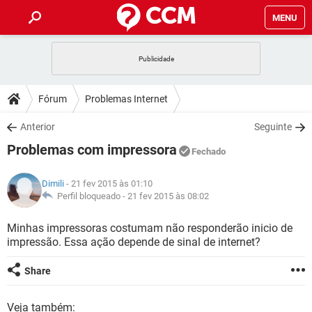
MENU
INÍCIO
JOGOS
WHATSAPP
DICAS
Fórum
Problemas Internet
CELULAR
FACEBOOK
JOGOS
WHATSAPP
DOWNLOADS
Anterior
Seguinte
OUTLOOK
EXCEL
CELULAR
FACEBOOK
Problemas com impressora
INSTAGRAM
JOGOS
GMAIL
WHATSAPP
Fechado
FÓRUM
OUTLOOK
EXCEL
GUIA DE COMPRAS
CELULAR
FACEBOOK
Dimili
- 21 fev 2015 às 01:10
INSTAGRAM
JOGOS
GMAIL
WHATSAPP
GLOSSÁRIO
Perfil bloqueado -
21 fev 2015 às 08:02
OUTLOOK
EXCEL
GUIA DE COMPRAS
CELULAR
FACEBOOK
INSTAGRAM
JOGOS
GMAIL
WHATSAPP
Minhas impressoras costumam não responderão inicio de
OUTLOOK
EXCEL
impressão. Essa ação depende de sinal de internet?
GUIA DE COMPRAS
CELULAR
FACEBOOK
INSTAGRAM
GMAIL
OUTLOOK
EXCEL
Share
GUIA DE COMPRAS
INSTAGRAM
GMAIL
Veja também: