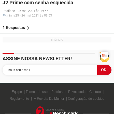
J2 Prime com senha esquecida
Rosilene
-
25 mai 2021 às 19:57
ninha25
-
26 mai 2021 às 03:53
1 Respostas
ASSINE NOSSA NEWSLETTER!
Equipe
Termos de uso
Política de Privacidade
Contato
Regulamento
A Revista Da Mulher
Configuração de cookies