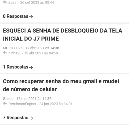
Zezin
-
26 set 2023 às 03:44
0 Respostas
ESQUECI A SENHA DE DESBLOQUEIO DA TELA
INICIAL DO J7 PRIME
MURILLO25
-
17 abr 2021 às 14:38
ninha25
-
19 abr 2021 às 04:58
1 Respostas
Como recuperar senha do meu gmail e mudei
de número de celular
Greice
-
16 mar 2021 às 14:32
DemissonFagner
-
24 jan 2023 às 14:01
7 Respostas