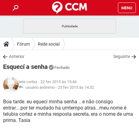
MENU
INÍCIO
JOGOS
WHATSAPP
DICAS
Fórum
Rede social
CELULAR
FACEBOOK
JOGOS
WHATSAPP
DOWNLOADS
Anterior
Seguinte
OUTLOOK
EXCEL
CELULAR
FACEBOOK
Esquecí a senha
INSTAGRAM
JOGOS
GMAIL
WHATSAPP
Fechado
FÓRUM
OUTLOOK
EXCEL
GUIA DE COMPRAS
CELULAR
FACEBOOK
tete cortez
- 22 fev 2015 às 15:46
INSTAGRAM
JOGOS
GMAIL
WHATSAPP
GLOSSÁRIO
usuário anônimo -
23 fev 2015 às 14:32
OUTLOOK
EXCEL
GUIA DE COMPRAS
CELULAR
FACEBOOK
INSTAGRAM
JOGOS
GMAIL
WHATSAPP
Boa tarde. eu equecí minha senha .. e não consigo
OUTLOOK
EXCEL
entrar....por ter mudado ha umtempo atras...meu nome é
GUIA DE COMPRAS
CELULAR
FACEBOOK
telubia cortez e minha resposta secreta, era o nome de uma
INSTAGRAM
GMAIL
prima. Tasia
OUTLOOK
EXCEL
GUIA DE COMPRAS
INSTAGRAM
GMAIL