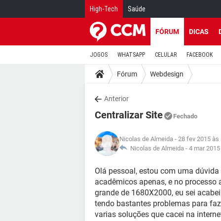
High-Tech
Saúde
FÓRUM
DICAS
JOGOS
WHATSAPP
CELULAR
FACEBOOK
Fórum
Webdesign
Anterior
Centralizar Site
Fechado
Nicolas de Almeida
- 28 fev 2015 às
Nicolas de Almeida -
4 mar 2015
Olá pessoal, estou com uma dúvida qu
acadêmicos apenas, e no processo 
grande de 1680X2000, eu sei acabei
tendo bastantes problemas para fazer
varias soluções que cacei na intern