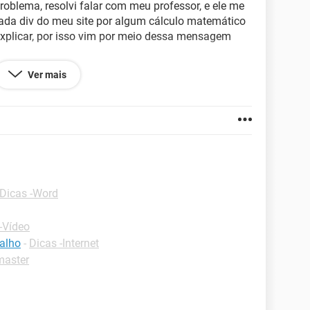
oblema, resolvi falar com meu professor, e ele me
cada div do meu site por algum cálculo matemático
explicar, por isso vim por meio dessa mensagem
 essa oportunidade para estar compartilhando
Ver mais
Dicas -Word
-Vídeo
balho
-
Dicas -Internet
master