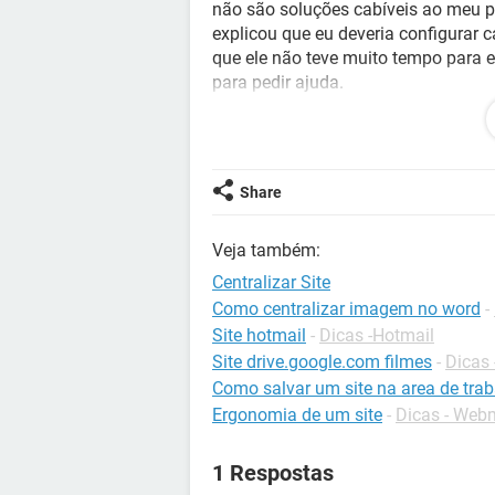
não são soluções cabíveis ao meu pr
explicou que eu deveria configurar 
que ele não teve muito tempo para 
para pedir ajuda.
Eu gostaria muito de agradecer por
minha dúvida.
Share
Veja também:
Centralizar Site
Como centralizar imagem no word
-
Site hotmail
-
Dicas -Hotmail
Site drive.google.com filmes
-
Dicas 
Como salvar um site na area de tra
Ergonomia de um site
-
Dicas - Web
1 Respostas