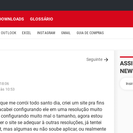
DOWNLOADS
GLOSSÁRIO
OUTLOOK
EXCEL
INSTAGRAM
GMAIL
GUIA DE COMPRAS
Seguinte
ASS
NEW
 18:06
 às 10:53
e me corrói todo santo dia, criei um site pra fins
acabei configurando ele em uma resolução muito
 configurando muito mal o tamanho, agora estou
 o site se adequar à outras resoluções, já tentei
et, mas algumas eu não soube aplicar, ou realmente