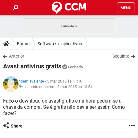
MENU
INÍCIO
JOGOS
WHATSAPP
DICAS
Fórum
Softwares e aplicativos
CELULAR
FACEBOOK
JOGOS
WHATSAPP
DOWNLOADS
Anterior
Seguinte
OUTLOOK
EXCEL
CELULAR
FACEBOOK
Avast antivirus gratis
INSTAGRAM
JOGOS
GMAIL
WHATSAPP
Fechado
FÓRUM
OUTLOOK
EXCEL
GUIA DE COMPRAS
CELULAR
FACEBOOK
noemiavalente
- 3 mar 2015 às 11:10
INSTAGRAM
JOGOS
GMAIL
WHATSAPP
GLOSSÁRIO
usuário anônimo -
3 mar 2015 às 13:54
OUTLOOK
EXCEL
GUIA DE COMPRAS
CELULAR
FACEBOOK
INSTAGRAM
JOGOS
GMAIL
WHATSAPP
Faço o download de avast gratis e na hora pedem-se a
OUTLOOK
EXCEL
chave da compra. Se é gratis não devia ser assim Como
GUIA DE COMPRAS
CELULAR
FACEBOOK
fazer?
INSTAGRAM
GMAIL
OUTLOOK
EXCEL
GUIA DE COMPRAS
Share
INSTAGRAM
GMAIL