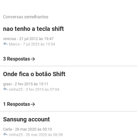
Conversas semelhantes
nao tenho a tecla shift
vinicius
-
21 jul 2012 às 19:47
Marco
-
7 jul 2023 às 13:54
3 Respostas
Onde fica o botão Shift
grasi
-
2 fev 2015 às 15:11
ninha25
-
3 fev 2015 às 07:04
1 Respostas
Sansung account
Carla
-
26 mar 2020 às 05:10
ninha25
-
26 mar 2020 às 06:38