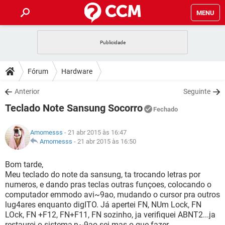
MENU
INÍCIO
JOGOS
WHATSAPP
DICAS
Fórum
Hardware
CELULAR
FACEBOOK
JOGOS
WHATSAPP
DOWNLOADS
Anterior
Seguinte
OUTLOOK
EXCEL
CELULAR
FACEBOOK
Teclado Note Sansung Socorro
INSTAGRAM
JOGOS
GMAIL
WHATSAPP
Fechado
FÓRUM
OUTLOOK
EXCEL
GUIA DE COMPRAS
CELULAR
FACEBOOK
Amomesss
- 21 abr 2015 às 16:47
INSTAGRAM
JOGOS
GMAIL
WHATSAPP
GLOSSÁRIO
Amomesss
-
21 abr 2015 às 16:50
OUTLOOK
EXCEL
GUIA DE COMPRAS
CELULAR
FACEBOOK
INSTAGRAM
JOGOS
GMAIL
WHATSAPP
Bom tarde,
OUTLOOK
EXCEL
Meu teclado do note da sansung, ta trocando letras por
GUIA DE COMPRAS
CELULAR
FACEBOOK
numeros, e dando pras teclas outras funçoes, colocando o
INSTAGRAM
GMAIL
computador emmodo avi~9ao, mudando o cursor pra outros
OUTLOOK
EXCEL
GUIA DE COMPRAS
lug4ares enquanto digITO. Já apertei FN, NUm Lock, FN
INSTAGRAM
GMAIL
LOck, FN +F12, FN+F11, FN sozinho, ja verifiquei ABNT2...ja
restaurei o sistema,n~9ao sei mas o que fazer...