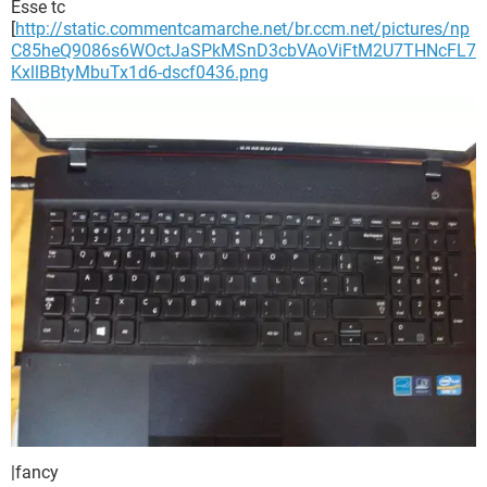
Esse tc
[
http://static.commentcamarche.net/br.ccm.net/pictures/np
C85heQ9086s6WOctJaSPkMSnD3cbVAoViFtM2U7THNcFL7
KxllBBtyMbuTx1d6-dscf0436.png
|fancy