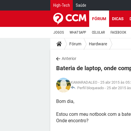
High-Tech
Saúde
FÓRUM
DICAS
JOGOS
WHATSAPP
CELULAR
FACEBOOK
Fórum
Hardware
Anterior
Bateria de laptop, onde com
KAMARADALEO
- 25 abr 2015 às 05
Perfil bloqueado -
25 abr 2015 às
Bom dia,
Estou com meu notbook com a bateri
Onde encontro?