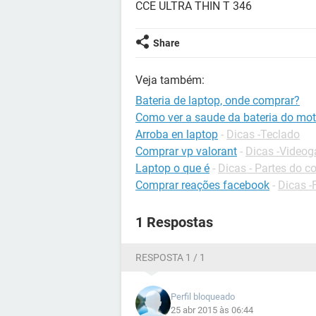
CCE ULTRA THIN T 346
Share
Veja também:
Bateria de laptop, onde comprar?
Como ver a saude da bateria do mot
Arroba en laptop
-
Dicas -Teclado
Comprar vp valorant
-
Dicas -Video
Laptop o que é
-
Dicas - Partes do 
Comprar reações facebook
-
Dicas 
1 Respostas
RESPOSTA 1 / 1
Perfil bloqueado
25 abr 2015 às 06:44