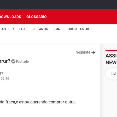
DOWNLOADS
GLOSSÁRIO
OUTLOOK
EXCEL
INSTAGRAM
GMAIL
GUIA DE COMPRAS
Seguinte
ASS
prar?
NEW
Fechado
:37
 06:44
a fraca,e estou querendo comprar outra.