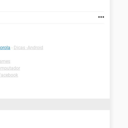
orola
-
Dicas -Android
games
computador
-Facebook