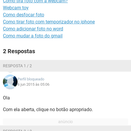
Como tira foto com a webcam?
GUIA DE COMPRAS
Webcam toy
Como desfocar foto
Como tirar foto com temporizador no iphone
Como adicionar foto no word
Como mudar a foto do gmail
2 Respostas
RESPOSTA 1 / 2
Perfil bloqueado
6 jun 2015 às 05:06
Ola
Com ela aberta, clique no botão apropriado.