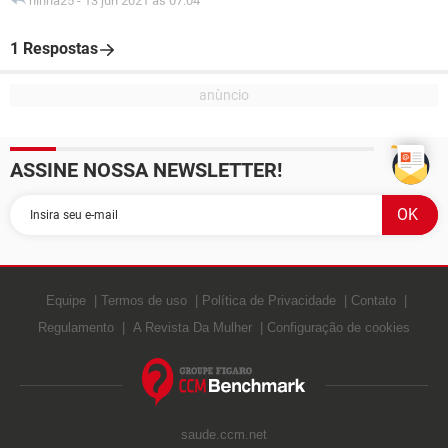
ninha25
-
13 jun 2021 às 07:04
1 Respostas
ASSINE NOSSA NEWSLETTER!
Equipe
Termos de uso
Política de Privacidade
Contato
Regulamento
A Revista Da Mulher
Configuração de cookies
saude.ccm.net