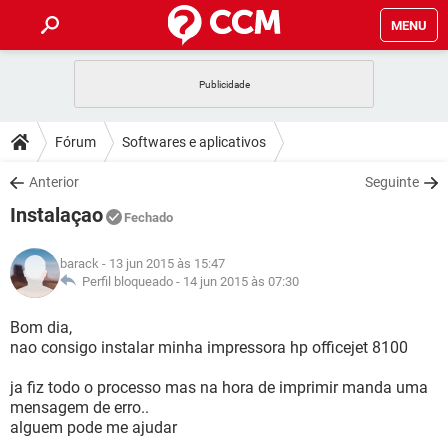
MENU
INÍCIO
JOGOS
WHATSAPP
DICAS
Fórum
Softwares e aplicativos
CELULAR
FACEBOOK
JOGOS
WHATSAPP
DOWNLOADS
Anterior
Seguinte
OUTLOOK
EXCEL
CELULAR
FACEBOOK
Instalaçao
INSTAGRAM
JOGOS
GMAIL
WHATSAPP
Fechado
FÓRUM
OUTLOOK
EXCEL
GUIA DE COMPRAS
CELULAR
FACEBOOK
barack
- 13 jun 2015 às 15:47
INSTAGRAM
JOGOS
GMAIL
WHATSAPP
GLOSSÁRIO
Perfil bloqueado -
14 jun 2015 às 07:30
OUTLOOK
EXCEL
GUIA DE COMPRAS
CELULAR
FACEBOOK
INSTAGRAM
JOGOS
GMAIL
WHATSAPP
Bom dia,
OUTLOOK
EXCEL
nao consigo instalar minha impressora hp officejet 8100
GUIA DE COMPRAS
CELULAR
FACEBOOK
INSTAGRAM
GMAIL
ja fiz todo o processo mas na hora de imprimir manda uma
OUTLOOK
EXCEL
GUIA DE COMPRAS
mensagem de erro..
INSTAGRAM
GMAIL
alguem pode me ajudar