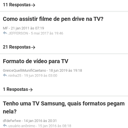
11 Respostas
Como assistir filme de pen drive na TV?
MF
-
21 jan 2011 às 07:19
JEFFERSON
-
5 mai 2017 às 19:46
21 Respostas
Formato de vídeo para TV
GreiceQuelliMunifiCaetano
-
18 jun 2019 às 19:18
ninha25
-
19 jun 2019 às 03:00
1 Respostas
Tenho uma TV Samsung, quais formatos pegam
nela?
dfdefwfwe
-
14 jan 2016 às 20:31
usuário anônimo
-
15 jan 2016 às 08:18