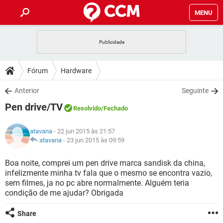
MENU
INÍCIO
JOGOS
WHATSAPP
DICAS
Fórum
Hardware
CELULAR
FACEBOOK
JOGOS
WHATSAPP
DOWNLOADS
Anterior
Seguinte
OUTLOOK
EXCEL
CELULAR
FACEBOOK
Pen drive/TV
INSTAGRAM
JOGOS
GMAIL
WHATSAPP
Resolvido
/Fechado
FÓRUM
OUTLOOK
EXCEL
GUIA DE COMPRAS
CELULAR
FACEBOOK
atavana
- 22 jun 2015 às 21:57
INSTAGRAM
JOGOS
GMAIL
WHATSAPP
GLOSSÁRIO
atavana
-
23 jun 2015 às 09:59
OUTLOOK
EXCEL
GUIA DE COMPRAS
CELULAR
FACEBOOK
INSTAGRAM
JOGOS
GMAIL
WHATSAPP
Boa noite, comprei um pen drive marca sandisk da china,
OUTLOOK
EXCEL
infelizmente minha tv fala que o mesmo se encontra vazio,
GUIA DE COMPRAS
CELULAR
FACEBOOK
sem filmes, ja no pc abre normalmente. Alguém teria
INSTAGRAM
GMAIL
condição de me ajudar? Obrigada
OUTLOOK
EXCEL
GUIA DE COMPRAS
INSTAGRAM
GMAIL
Share