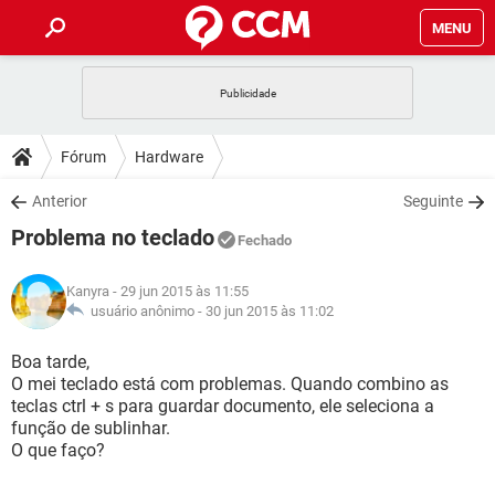
MENU
INÍCIO
JOGOS
WHATSAPP
DICAS
Fórum
Hardware
CELULAR
FACEBOOK
JOGOS
WHATSAPP
DOWNLOADS
Anterior
Seguinte
OUTLOOK
EXCEL
CELULAR
FACEBOOK
Problema no teclado
INSTAGRAM
JOGOS
GMAIL
WHATSAPP
Fechado
FÓRUM
OUTLOOK
EXCEL
GUIA DE COMPRAS
CELULAR
FACEBOOK
Kanyra
- 29 jun 2015 às 11:55
INSTAGRAM
JOGOS
GMAIL
WHATSAPP
GLOSSÁRIO
usuário anônimo -
30 jun 2015 às 11:02
OUTLOOK
EXCEL
GUIA DE COMPRAS
CELULAR
FACEBOOK
INSTAGRAM
JOGOS
GMAIL
WHATSAPP
Boa tarde,
OUTLOOK
EXCEL
O mei teclado está com problemas. Quando combino as
GUIA DE COMPRAS
CELULAR
FACEBOOK
teclas ctrl + s para guardar documento, ele seleciona a
INSTAGRAM
GMAIL
função de sublinhar.
OUTLOOK
EXCEL
GUIA DE COMPRAS
O que faço?
INSTAGRAM
GMAIL