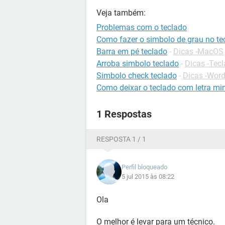
Veja também:
Problemas com o teclado
Como fazer o simbolo de grau no te
Barra em pé teclado
-
Dicas -MacOS
Arroba simbolo teclado
-
Dicas -Tec
Simbolo check teclado
-
Dicas -Wor
Como deixar o teclado com letra mi
1 Respostas
RESPOSTA 1 / 1
Perfil bloqueado
5 jul 2015 às 08:22
Ola
O melhor é levar para um técnico.