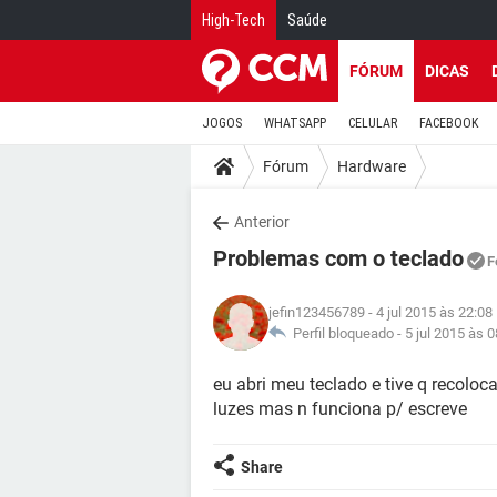
High-Tech
Saúde
FÓRUM
DICAS
JOGOS
WHATSAPP
CELULAR
FACEBOOK
Fórum
Hardware
Anterior
Problemas com o teclado
F
jefin123456789
- 4 jul 2015 às 22:08
Perfil bloqueado -
5 jul 2015 às 0
eu abri meu teclado e tive q recoloc
luzes mas n funciona p/ escreve
Share