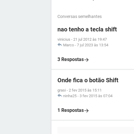
Conversas semelhantes
nao tenho a tecla shift
vinicius
-
21 jul 2012 às 19:47
Marco
-
7 jul 2023 às 13:54
3 Respostas
Onde fica o botão Shift
grasi
-
2 fev 2015 às 15:11
ninha25
-
3 fev 2015 às 07:04
1 Respostas