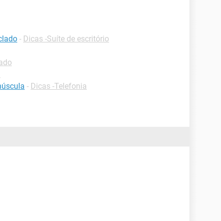
clado
-
Dicas -Suíte de escritório
lado
d
núscula
-
Dicas -Telefonia