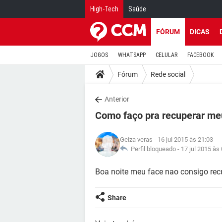
High-Tech
Saúde
FÓRUM
DICAS
JOGOS
WHATSAPP
CELULAR
FACEBOOK
Fórum
Rede social
Anterior
Como faço pra recuperar me
Geiza veras
- 16 jul 2015 às 21:03
Perfil bloqueado -
17 jul 2015 às
Boa noite meu face nao consigo re
Share