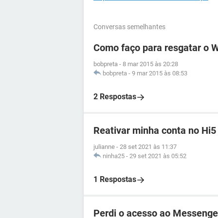
Conversas semelhantes
Como faço para resgatar o 
bobpreta
-
8 mar 2015 às 20:28
bobpreta
-
9 mar 2015 às 08:53
2 Respostas
Reativar minha conta no Hi5
julianne
-
28 set 2021 às 11:37
ninha25
-
29 set 2021 às 05:52
1 Respostas
Perdi o acesso ao Messenge