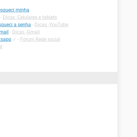
esqueci minha
-
Dicas -Celulares e tablets
squeci a senha
-
Dicas -YouTube
mail
-
Dicas -Gmail
tsapp
✓
-
Fórum Rede social
il