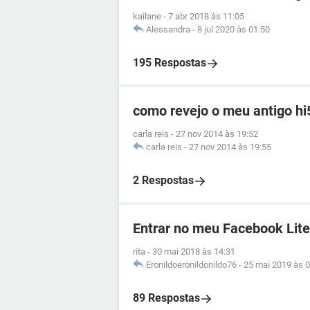
kailane
-
7 abr 2018 às 11:05
Alessandra
-
8 jul 2020 às 01:50
195 Respostas
como revejo o meu antigo hi
carla reis
-
27 nov 2014 às 19:52
carla reis
-
27 nov 2014 às 19:55
2 Respostas
Entrar no meu Facebook Lite
rita
-
30 mai 2018 às 14:31
Eronildoeronildonildo76
-
25 mai 2019 às 0
89 Respostas