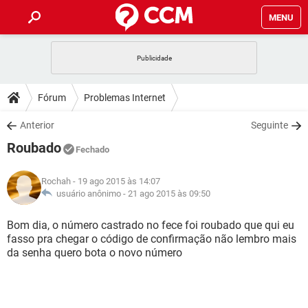
MENU
INÍCIO
JOGOS
WHATSAPP
DICAS
Fórum
Problemas Internet
CELULAR
FACEBOOK
JOGOS
WHATSAPP
DOWNLOADS
Anterior
Seguinte
OUTLOOK
EXCEL
CELULAR
FACEBOOK
Roubado
INSTAGRAM
JOGOS
GMAIL
WHATSAPP
Fechado
FÓRUM
OUTLOOK
EXCEL
GUIA DE COMPRAS
CELULAR
FACEBOOK
Rochah
- 19 ago 2015 às 14:07
INSTAGRAM
JOGOS
GMAIL
WHATSAPP
GLOSSÁRIO
usuário anônimo -
21 ago 2015 às 09:50
OUTLOOK
EXCEL
GUIA DE COMPRAS
CELULAR
FACEBOOK
INSTAGRAM
JOGOS
GMAIL
WHATSAPP
Bom dia, o número castrado no fece foi roubado que qui eu
OUTLOOK
EXCEL
fasso pra chegar o código de confirmação não lembro mais
GUIA DE COMPRAS
CELULAR
FACEBOOK
da senha quero bota o novo número
INSTAGRAM
GMAIL
OUTLOOK
EXCEL
GUIA DE COMPRAS
INSTAGRAM
GMAIL