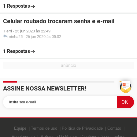
1 Respostas
Celular roubado trocaram senha e e-mail
Tierri
-
25 jun 2020 às 22:49
ninha25
-
26 jun 2020 às 05:02
1 Respostas
ASSINE NOSSA NEWSLETTER!
Equipe
Termos de uso
Política de Privacidade
Contato
Regulamento
A Revista Da Mulher
Configuração de cookies