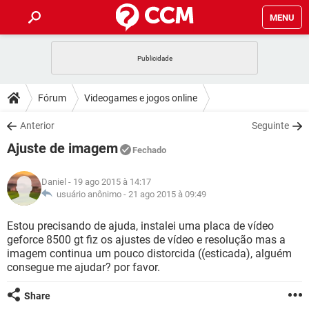
MENU
INÍCIO
JOGOS
WHATSAPP
DICAS
Fórum
Videogames e jogos online
CELULAR
FACEBOOK
JOGOS
WHATSAPP
DOWNLOADS
Anterior
Seguinte
OUTLOOK
EXCEL
CELULAR
FACEBOOK
Ajuste de imagem
INSTAGRAM
JOGOS
GMAIL
WHATSAPP
Fechado
FÓRUM
OUTLOOK
EXCEL
GUIA DE COMPRAS
CELULAR
FACEBOOK
Daniel
- 19 ago 2015 à 14:17
INSTAGRAM
JOGOS
GMAIL
WHATSAPP
GLOSSÁRIO
usuário anônimo -
21 ago 2015 à 09:49
OUTLOOK
EXCEL
GUIA DE COMPRAS
CELULAR
FACEBOOK
INSTAGRAM
JOGOS
GMAIL
WHATSAPP
Estou precisando de ajuda, instalei uma placa de vídeo
OUTLOOK
EXCEL
geforce 8500 gt fiz os ajustes de vídeo e resolução mas a
GUIA DE COMPRAS
CELULAR
FACEBOOK
imagem continua um pouco distorcida ((esticada), alguém
INSTAGRAM
GMAIL
consegue me ajudar? por favor.
OUTLOOK
EXCEL
GUIA DE COMPRAS
INSTAGRAM
GMAIL
Share