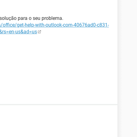
solução para o seu problema.
s/office/get-help-with-outlook-com-40676ad0-c831-
&rs=en-us&ad=us