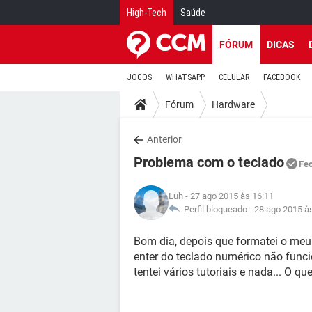
High-Tech
Saúde
FÓRUM
DICAS
JOGOS
WHATSAPP
CELULAR
FACEBOOK
Fórum
Hardware
Anterior
Problema com o teclado
Fe
Luh
- 27 ago 2015 às 16:11
Perfil bloqueado -
28 ago 2015 à
Bom dia, depois que formatei o meu
enter do teclado numérico não funcio
tentei vários tutoriais e nada... O qu