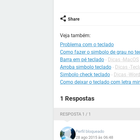
Share
Veja também:
Problema com o teclado
Como fazer o simbolo de grau no te
Barra em pé teclado
-
Dicas -MacOS
Arroba simbolo teclado
-
Dicas -Tec
Simbolo check teclado
-
Dicas -Wor
Como deixar o teclado com letra mi
1 Respostas
RESPOSTA 1 / 1
Perfil bloqueado
28 ago 2015 às 06:48