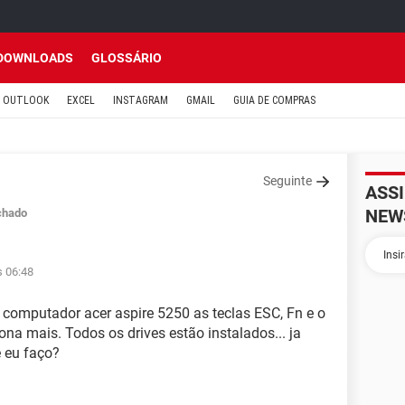
DOWNLOADS
GLOSSÁRIO
OUTLOOK
EXCEL
INSTAGRAM
GMAIL
GUIA DE COMPRAS
Seguinte
ASS
NEW
chado
s 06:48
 computador acer aspire 5250 as teclas ESC, Fn e o
na mais. Todos os drives estão instalados... ja
e eu faço?