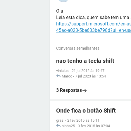
Ola
Leia esta dica, quem sabe tem uma 
https://support.microsoft.com/en-u
45ac-a023-5be633be798d?ui=en-us
Conversas semelhantes
nao tenho a tecla shift
vinicius
-
21 jul 2012 às 19:47
Marco
-
7 jul 2023 às 13:54
3 Respostas
Onde fica o botão Shift
grasi
-
2 fev 2015 às 15:11
ninha25
-
3 fev 2015 às 07:04