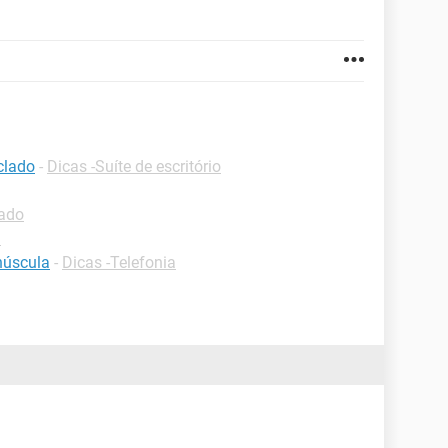
clado
-
Dicas -Suíte de escritório
lado
d
núscula
-
Dicas -Telefonia