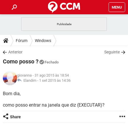
MENU
INÍCIO
JOGOS
WHATSAPP
DICAS
Fórum
Windows
CELULAR
FACEBOOK
JOGOS
WHATSAPP
DOWNLOADS
Anterior
Seguinte
OUTLOOK
EXCEL
CELULAR
FACEBOOK
Como posso ?
INSTAGRAM
JOGOS
GMAIL
WHATSAPP
Fechado
FÓRUM
OUTLOOK
EXCEL
GUIA DE COMPRAS
CELULAR
FACEBOOK
giovanna
- 31 ago 2015 às 18:54
INSTAGRAM
JOGOS
GMAIL
WHATSAPP
GLOSSÁRIO
Elandim -
1 set 2015 às 14:36
OUTLOOK
EXCEL
GUIA DE COMPRAS
CELULAR
FACEBOOK
INSTAGRAM
JOGOS
GMAIL
WHATSAPP
Bom dia,
OUTLOOK
EXCEL
GUIA DE COMPRAS
CELULAR
FACEBOOK
como posso entrar na janela que diz (EXECUTAR)?
INSTAGRAM
GMAIL
OUTLOOK
EXCEL
GUIA DE COMPRAS
Share
INSTAGRAM
GMAIL