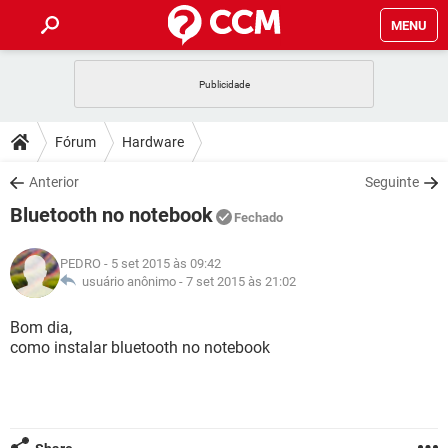
MENU
INÍCIO
JOGOS
WHATSAPP
DICAS
Fórum
Hardware
CELULAR
FACEBOOK
JOGOS
WHATSAPP
DOWNLOADS
Anterior
Seguinte
OUTLOOK
EXCEL
CELULAR
FACEBOOK
Bluetooth no notebook
INSTAGRAM
JOGOS
GMAIL
WHATSAPP
Fechado
FÓRUM
OUTLOOK
EXCEL
GUIA DE COMPRAS
CELULAR
FACEBOOK
PEDRO
- 5 set 2015 às 09:42
INSTAGRAM
JOGOS
GMAIL
WHATSAPP
GLOSSÁRIO
usuário anônimo -
7 set 2015 às 21:02
OUTLOOK
EXCEL
GUIA DE COMPRAS
CELULAR
FACEBOOK
INSTAGRAM
JOGOS
GMAIL
WHATSAPP
Bom dia,
OUTLOOK
EXCEL
como instalar bluetooth no notebook
GUIA DE COMPRAS
CELULAR
FACEBOOK
INSTAGRAM
GMAIL
OUTLOOK
EXCEL
GUIA DE COMPRAS
INSTAGRAM
GMAIL