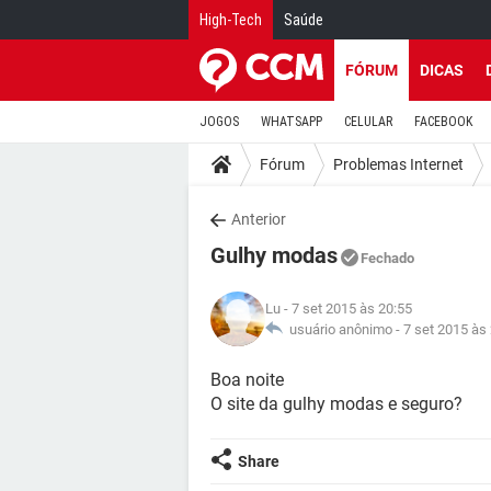
High-Tech
Saúde
FÓRUM
DICAS
JOGOS
WHATSAPP
CELULAR
FACEBOOK
Fórum
Problemas Internet
Anterior
Gulhy modas
Fechado
Lu
- 7 set 2015 às 20:55
usuário anônimo -
7 set 2015 às
Boa noite
O site da gulhy modas e seguro?
Share