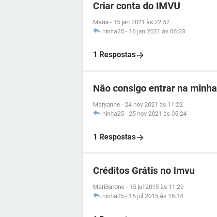
Criar conta do IMVU
Maria
-
15 jan 2021 às 22:52
ninha25
-
16 jan 2021 às 06:23
1 Respostas
Não consigo entrar na minh
Maryanne
-
24 nov 2021 às 11:22
ninha25
-
25 nov 2021 às 05:24
1 Respostas
Créditos Grátis no Imvu
MariBarone
-
15 jul 2015 às 11:29
ninha25
-
15 jul 2015 às 16:14