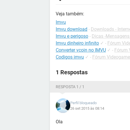
Veja também:
Imvu
Imvu download
-
Downloads - Intern
Imvu e perigoso
-
Dicas -Mensagens
Imvu dinheiro infinito
✓
-
Fórum Vide
Converter vcoin no IMVU
✓
-
Fórum 
Codigos imvu
✓
-
Fórum Videogames
1 Respostas
RESPOSTA 1 / 1
Perfil bloqueado
26 set 2015 às 08:14
Ola