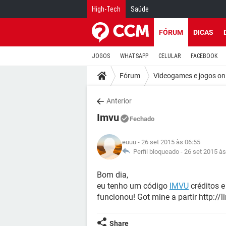
High-Tech
Saúde
FÓRUM
DICAS
JOGOS
WHATSAPP
CELULAR
FACEBOOK
Fórum
Videogames e jogos on
Anterior
Imvu
Fechado
euuu
- 26 set 2015 às 06:55
Perfil bloqueado -
26 set 2015 às
Bom dia,
eu tenho um código
IMVU
créditos e
funcionou! Got mine a partir http://l
Share