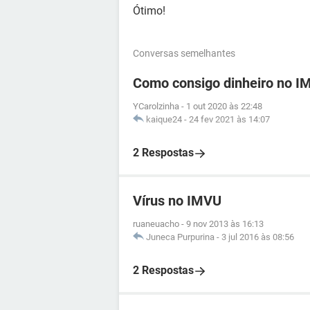
Ótimo!
Conversas semelhantes
Como consigo dinheiro no I
YCarolzinha
-
1 out 2020 às 22:48
kaique24
-
24 fev 2021 às 14:07
2 Respostas
Vírus no IMVU
ruaneuacho
-
9 nov 2013 às 16:13
Juneca Purpurina
-
3 jul 2016 às 08:56
2 Respostas