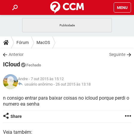
MENU
INÍCIO
JOGOS
WHATSAPP
DICAS
Fórum
MacOS
CELULAR
FACEBOOK
JOGOS
WHATSAPP
DOWNLOADS
Anterior
Seguinte
OUTLOOK
EXCEL
CELULAR
FACEBOOK
ICloud
INSTAGRAM
JOGOS
GMAIL
WHATSAPP
Fechado
FÓRUM
OUTLOOK
EXCEL
GUIA DE COMPRAS
CELULAR
FACEBOOK
Andre
- 7 out 2015 às 15:12
INSTAGRAM
JOGOS
GMAIL
WHATSAPP
GLOSSÁRIO
usuário anônimo -
26 out 2015 às 13:18
OUTLOOK
EXCEL
GUIA DE COMPRAS
CELULAR
FACEBOOK
INSTAGRAM
JOGOS
GMAIL
WHATSAPP
n consigo entrar para baixar coisas no icloud porque perdi o
OUTLOOK
EXCEL
numero ea senha
GUIA DE COMPRAS
CELULAR
FACEBOOK
INSTAGRAM
GMAIL
OUTLOOK
EXCEL
Share
GUIA DE COMPRAS
INSTAGRAM
GMAIL
Veja também: