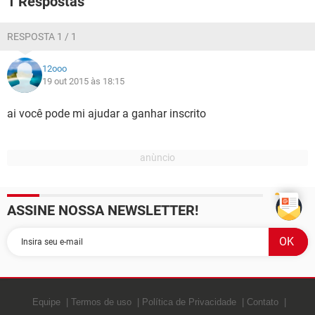
1 Respostas
GUIA DE COMPRAS
RESPOSTA 1 / 1
12ooo
19 out 2015 às 18:15
ai você pode mi ajudar a ganhar inscrito
ASSINE NOSSA NEWSLETTER!
Equipe
Termos de uso
Política de Privacidade
Contato