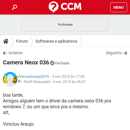
MENU
INÍCIO
JOGOS
WHATSAPP
DICAS
Fórum
Softwares e aplicativos
CELULAR
FACEBOOK
JOGOS
WHATSAPP
DOWNLOADS
Anterior
Seguinte
OUTLOOK
EXCEL
CELULAR
FACEBOOK
Camera Neox 036
INSTAGRAM
JOGOS
GMAIL
WHATSAPP
Fechado
FÓRUM
OUTLOOK
EXCEL
GUIA DE COMPRAS
CELULAR
FACEBOOK
ViniciusAraujo2016
- 3 nov 2015 às 17:08
INSTAGRAM
JOGOS
GMAIL
WHATSAPP
GLOSSÁRIO
Perfil bloqueado -
4 nov 2015 às 08:47
OUTLOOK
EXCEL
GUIA DE COMPRAS
CELULAR
FACEBOOK
INSTAGRAM
JOGOS
GMAIL
WHATSAPP
boa tarde,
OUTLOOK
EXCEL
Amigos alguém tem o driver da camera neox 036 pra
GUIA DE COMPRAS
CELULAR
FACEBOOK
windows 7, ou um que sirva pra o mesmo.
INSTAGRAM
GMAIL
att,
OUTLOOK
EXCEL
GUIA DE COMPRAS
INSTAGRAM
GMAIL
Vinicius Araujo