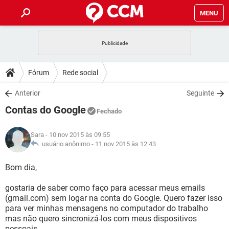
MENU
INÍCIO
JOGOS
WHATSAPP
DICAS
Fórum
Rede social
CELULAR
FACEBOOK
JOGOS
WHATSAPP
DOWNLOADS
Anterior
Seguinte
OUTLOOK
EXCEL
CELULAR
FACEBOOK
Contas do Google
INSTAGRAM
JOGOS
GMAIL
WHATSAPP
Fechado
FÓRUM
OUTLOOK
EXCEL
GUIA DE COMPRAS
CELULAR
FACEBOOK
Sara
- 10 nov 2015 às 09:55
INSTAGRAM
JOGOS
GMAIL
WHATSAPP
GLOSSÁRIO
usuário anônimo -
11 nov 2015 às 12:43
OUTLOOK
EXCEL
GUIA DE COMPRAS
CELULAR
FACEBOOK
INSTAGRAM
JOGOS
GMAIL
WHATSAPP
Bom dia,
OUTLOOK
EXCEL
GUIA DE COMPRAS
CELULAR
FACEBOOK
gostaria de saber como faço para acessar meus emails
INSTAGRAM
GMAIL
(gmail.com) sem logar na conta do Google. Quero fazer isso
OUTLOOK
EXCEL
GUIA DE COMPRAS
para ver minhas mensagens no computador do trabalho
INSTAGRAM
GMAIL
mas não quero sincronizá-los com meus dispositivos
pessoais.