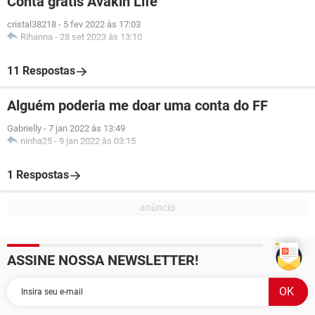
Conta grátis Avakin Life
cristal38218
-
5 fev 2022 às 17:03
Rihanna
-
28 set 2023 às 13:10
11 Respostas
Alguém poderia me doar uma conta do FF
Gabrielly
-
7 jan 2022 às 13:49
ninha25
-
9 jan 2022 às 03:15
1 Respostas
ASSINE NOSSA NEWSLETTER!