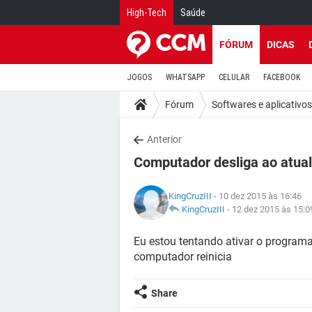
High-Tech
Saúde
FÓRUM
DICAS
JOGOS
WHATSAPP
CELULAR
FACEBOOK
Fórum
Softwares e aplicativos
Anterior
Computador desliga ao atuali
KingCruzIII
- 10 dez 2015 às 16:46
KingCruzIII
-
12 dez 2015 às 15:0
Eu estou tentando ativar o program
computador reinicia
Share