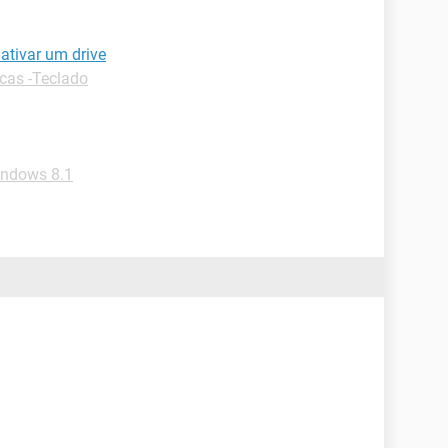
ativar um drive
cas -Teclado
indows 8.1