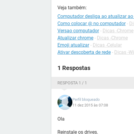
Veja também:
Computador desliga ao atualizar ao 
Como colocar @ no computador
-
Di
Versao computador
-
Dicas -Chrome
Atualizar chrome
-
Dicas -Chrome
Emoji atualizar
-
Dicas -Celular
Ativar descoberta de rede
-
Dicas -W
1 Respostas
RESPOSTA 1 / 1
Perfil bloqueado
11 dez 2015 às 07:08
Ola
Reinstale os drives.