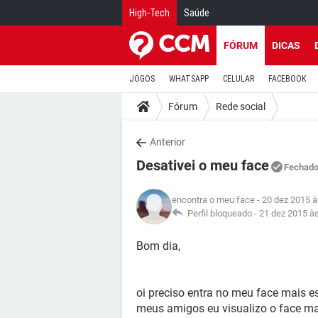
High-Tech
Saúde
FÓRUM
DICAS
JOGOS
WHATSAPP
CELULAR
FACEBOOK
Fórum
Rede social
Anterior
Desativei o meu face
Fechad
encontra o meu face
- 20 dez 2015 à
Perfil bloqueado -
21 dez 2015 à
Bom dia,
oi preciso entra no meu face mais 
meus amigos eu visualizo o face ma