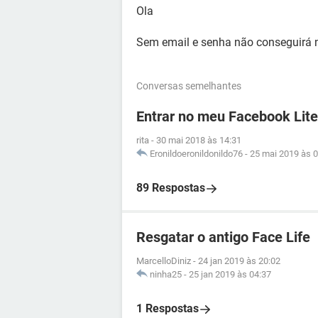
Ola
Sem email e senha não conseguirá 
Conversas semelhantes
Entrar no meu Facebook Lite
rita
-
30 mai 2018 às 14:31
Eronildoeronildonildo76
-
25 mai 2019 às 0
89 Respostas
Resgatar o antigo Face Life
MarcelloDiniz
-
24 jan 2019 às 20:02
ninha25
-
25 jan 2019 às 04:37
1 Respostas