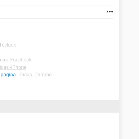
-Teclado
icas -Facebook
icas -iPhone
 pagina
-
Dicas -Chrome