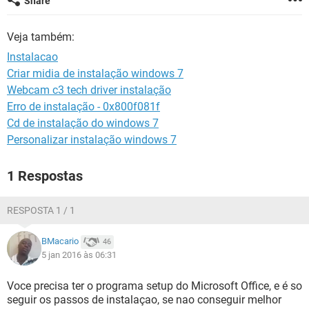
Share
GUIA DE COMPRAS
Veja também:
Instalacao
Criar midia de instalação windows 7
Webcam c3 tech driver instalação
Erro de instalação - 0x800f081f
Cd de instalação do windows 7
Personalizar instalação windows 7
1 Respostas
RESPOSTA 1 / 1
BMacario
46
5 jan 2016 às 06:31
Voce precisa ter o programa setup do Microsoft Office, e é so
seguir os passos de instalaçao, se nao conseguir melhor