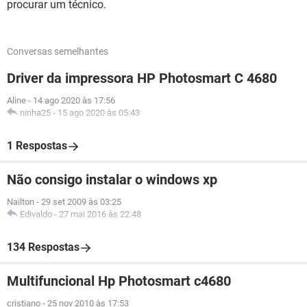
procurar um técnico.
Conversas semelhantes
Driver da impressora HP Photosmart C 4680
Aline
-
14 ago 2020 às 17:56
ninha25
-
15 ago 2020 às 05:43
1 Respostas
Não consigo instalar o windows xp
Nailton
-
29 set 2009 às 03:25
Edivaldo
-
27 mai 2016 às 22:48
134 Respostas
Multifuncional Hp Photosmart c4680
cristiano
-
25 nov 2010 às 17:53