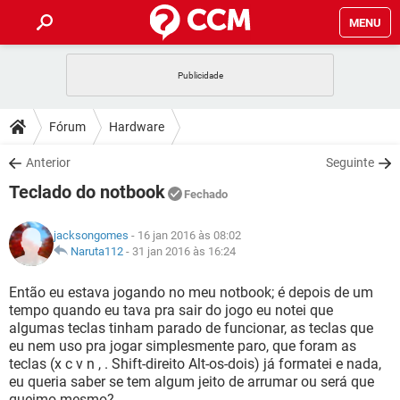
MENU
INÍCIO
JOGOS
WHATSAPP
DICAS
Fórum
Hardware
CELULAR
FACEBOOK
JOGOS
WHATSAPP
DOWNLOADS
Anterior
Seguinte
OUTLOOK
EXCEL
CELULAR
FACEBOOK
Teclado do notbook
INSTAGRAM
JOGOS
GMAIL
WHATSAPP
Fechado
FÓRUM
OUTLOOK
EXCEL
GUIA DE COMPRAS
CELULAR
FACEBOOK
jacksongomes
- 16 jan 2016 às 08:02
INSTAGRAM
JOGOS
GMAIL
WHATSAPP
GLOSSÁRIO
Naruta112
-
31 jan 2016 às 16:24
OUTLOOK
EXCEL
GUIA DE COMPRAS
CELULAR
FACEBOOK
INSTAGRAM
JOGOS
GMAIL
WHATSAPP
Então eu estava jogando no meu notbook; é depois de um
OUTLOOK
EXCEL
tempo quando eu tava pra sair do jogo eu notei que
GUIA DE COMPRAS
CELULAR
FACEBOOK
algumas teclas tinham parado de funcionar, as teclas que
INSTAGRAM
GMAIL
eu nem uso pra jogar simplesmente paro, que foram as
OUTLOOK
EXCEL
GUIA DE COMPRAS
teclas (x c v n , . Shift-direito Alt-os-dois) já formatei e nada,
INSTAGRAM
GMAIL
eu queria saber se tem algum jeito de arrumar ou será que
queimo mesmo?