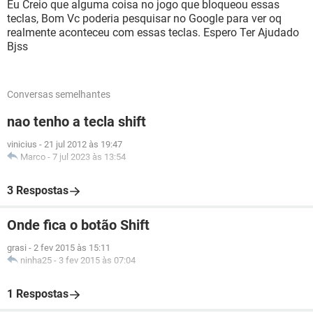
Eu Creio que alguma coisa no jogo que bloqueou essas
teclas, Bom Vc poderia pesquisar no Google para ver oq
realmente aconteceu com essas teclas. Espero Ter Ajudado
Bjss
Conversas semelhantes
nao tenho a tecla shift
vinicius
-
21 jul 2012 às 19:47
Marco
-
7 jul 2023 às 13:54
3 Respostas
Onde fica o botão Shift
grasi
-
2 fev 2015 às 15:11
ninha25
-
3 fev 2015 às 07:04
1 Respostas