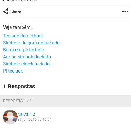
GUIA DE COMPRAS
Share
Veja também:
Teclado do notbook
Símbolo de grau no teclado
Barra em pé teclado
Arroba simbolo teclado
Simbolo check teclado
Pi teclado
1 Respostas
RESPOSTA 1 / 1
Naruta112
31 jan 2016 às 16:24