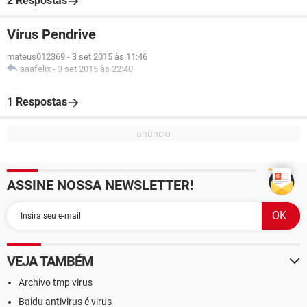
2 Respostas
Vírus Pendrive
mateus012369
-
3 set 2015 às 11:46
aaafelix
-
3 set 2015 às 22:40
1 Respostas
ASSINE NOSSA NEWSLETTER!
VEJA TAMBÉM
Archivo tmp virus
Baidu antivirus é virus