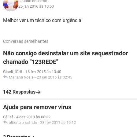
usuário anônimo
25 jan 2016 às 10:50
Melhor ver um técnico com urgência!
Conversas semelhantes
Não consigo desinstalar um site sequestrador
chamado "123REDE"
Giseli_ICHI
-
16 fev 2015 às 13:40
Mariana Rosie
-
23 jun 2016 às 02:45
142 Respostas
Ajuda para remover virus
Céliaf
-
4 dez 2010 às 08:32
alberto o sofrido
-
28 fev 2011 às 10:12