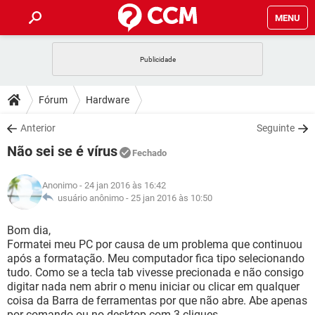
MENU
INÍCIO
JOGOS
WHATSAPP
DICAS
Fórum
Hardware
CELULAR
FACEBOOK
JOGOS
WHATSAPP
DOWNLOADS
Anterior
Seguinte
OUTLOOK
EXCEL
CELULAR
FACEBOOK
Não sei se é vírus
INSTAGRAM
JOGOS
GMAIL
WHATSAPP
Fechado
FÓRUM
OUTLOOK
EXCEL
GUIA DE COMPRAS
CELULAR
FACEBOOK
Anonimo
- 24 jan 2016 às 16:42
INSTAGRAM
JOGOS
GMAIL
WHATSAPP
GLOSSÁRIO
usuário anônimo -
25 jan 2016 às 10:50
OUTLOOK
EXCEL
GUIA DE COMPRAS
CELULAR
FACEBOOK
INSTAGRAM
JOGOS
GMAIL
WHATSAPP
Bom dia,
OUTLOOK
EXCEL
Formatei meu PC por causa de um problema que continuou
GUIA DE COMPRAS
CELULAR
FACEBOOK
após a formatação. Meu computador fica tipo selecionando
INSTAGRAM
GMAIL
tudo. Como se a tecla tab vivesse precionada e não consigo
OUTLOOK
EXCEL
GUIA DE COMPRAS
digitar nada nem abrir o menu iniciar ou clicar em qualquer
INSTAGRAM
GMAIL
coisa da Barra de ferramentas por que não abre. Abe apenas
por comando ou no desktop com 3 cliques