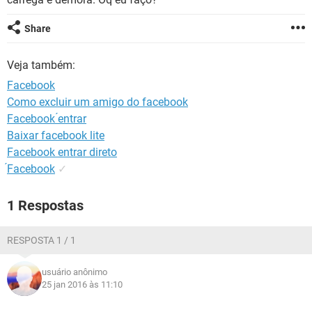
GUIA DE COMPRAS
Share
Veja também:
Facebook
Como excluir um amigo do facebook
Facebook ́entrar
Baixar facebook lite
Facebook entrar direto
́Facebook
✓
1 Respostas
RESPOSTA 1 / 1
usuário anônimo
25 jan 2016 às 11:10