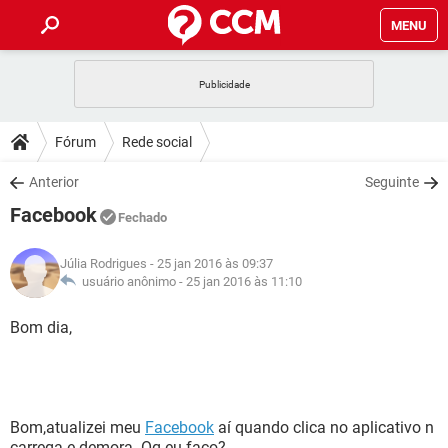
MENU
INÍCIO
JOGOS
WHATSAPP
DICAS
Fórum
Rede social
CELULAR
FACEBOOK
JOGOS
WHATSAPP
DOWNLOADS
Anterior
Seguinte
OUTLOOK
EXCEL
CELULAR
FACEBOOK
Facebook
INSTAGRAM
JOGOS
GMAIL
WHATSAPP
Fechado
FÓRUM
OUTLOOK
EXCEL
GUIA DE COMPRAS
CELULAR
FACEBOOK
Júlia Rodrigues
- 25 jan 2016 às 09:37
INSTAGRAM
JOGOS
GMAIL
WHATSAPP
GLOSSÁRIO
usuário anônimo -
25 jan 2016 às 11:10
OUTLOOK
EXCEL
GUIA DE COMPRAS
CELULAR
FACEBOOK
INSTAGRAM
JOGOS
GMAIL
WHATSAPP
Bom dia,
OUTLOOK
EXCEL
GUIA DE COMPRAS
CELULAR
FACEBOOK
INSTAGRAM
GMAIL
OUTLOOK
EXCEL
GUIA DE COMPRAS
INSTAGRAM
GMAIL
Bom,atualizei meu
Facebook
aí quando clica no aplicativo n
carrega e demora. Oq eu faço?