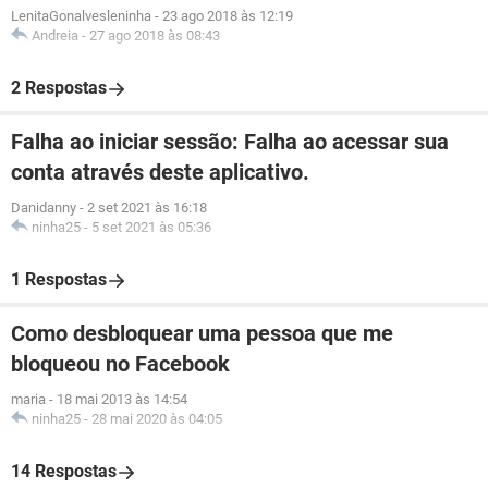
LenitaGonalvesleninha
-
23 ago 2018 às 12:19
Andreia
-
27 ago 2018 às 08:43
2 Respostas
Falha ao iniciar sessão: Falha ao acessar sua
conta através deste aplicativo.
Danidanny
-
2 set 2021 às 16:18
ninha25
-
5 set 2021 às 05:36
1 Respostas
Como desbloquear uma pessoa que me
bloqueou no Facebook
maria
-
18 mai 2013 às 14:54
ninha25
-
28 mai 2020 às 04:05
14 Respostas