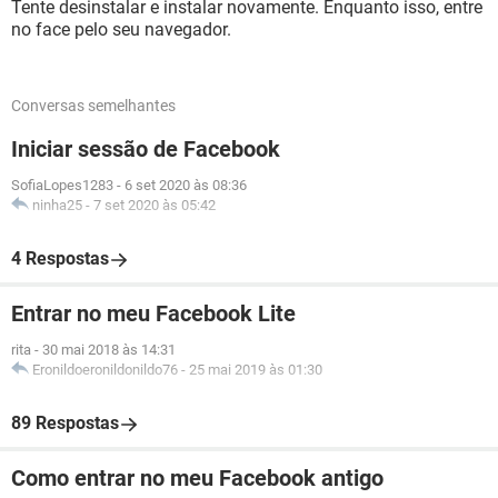
Tente desinstalar e instalar novamente. Enquanto isso, entre
no face pelo seu navegador.
Conversas semelhantes
Iniciar sessão de Facebook
SofiaLopes1283
-
6 set 2020 às 08:36
ninha25
-
7 set 2020 às 05:42
4 Respostas
Entrar no meu Facebook Lite
rita
-
30 mai 2018 às 14:31
Eronildoeronildonildo76
-
25 mai 2019 às 01:30
89 Respostas
Como entrar no meu Facebook antigo