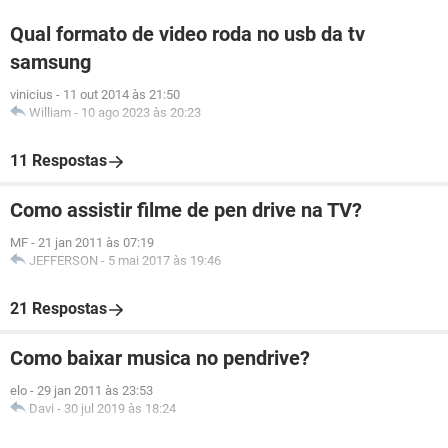
Qual formato de video roda no usb da tv
samsung
vinicius
-
11 out 2014 às 21:50
William
-
10 ago 2023 às 20:23
11 Respostas
Como assistir filme de pen drive na TV?
MF
-
21 jan 2011 às 07:19
JEFFERSON
-
5 mai 2017 às 19:46
21 Respostas
Como baixar musica no pendrive?
elo
-
29 jan 2011 às 23:53
Davi
-
30 jul 2019 às 18:24