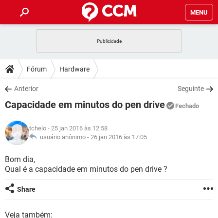
MENU
INÍCIO
JOGOS
WHATSAPP
DICAS
Fórum
Hardware
CELULAR
FACEBOOK
JOGOS
WHATSAPP
DOWNLOADS
Anterior
Seguinte
OUTLOOK
EXCEL
CELULAR
FACEBOOK
Capacidade em minutos do pen drive
INSTAGRAM
JOGOS
GMAIL
WHATSAPP
Fechado
FÓRUM
OUTLOOK
EXCEL
GUIA DE COMPRAS
CELULAR
FACEBOOK
tchelo
- 25 jan 2016 às 12:58
INSTAGRAM
JOGOS
GMAIL
WHATSAPP
GLOSSÁRIO
usuário anônimo -
26 jan 2016 às 17:05
OUTLOOK
EXCEL
GUIA DE COMPRAS
CELULAR
FACEBOOK
INSTAGRAM
JOGOS
GMAIL
WHATSAPP
Bom dia,
OUTLOOK
EXCEL
Qual é a capacidade em minutos do pen drive ?
GUIA DE COMPRAS
CELULAR
FACEBOOK
INSTAGRAM
GMAIL
OUTLOOK
EXCEL
Share
GUIA DE COMPRAS
INSTAGRAM
GMAIL
Veja também: