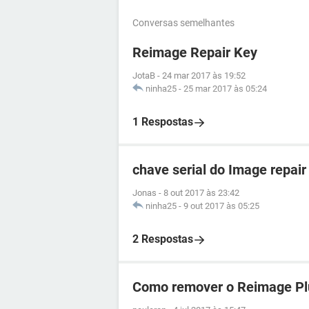
Conversas semelhantes
Reimage Repair Key
JotaB
-
24 mar 2017 às 19:52
ninha25
-
25 mar 2017 às 05:24
1 Respostas
chave serial do Image repair
Jonas
-
8 out 2017 às 23:42
ninha25
-
9 out 2017 às 05:25
2 Respostas
Como remover o Reimage Pl