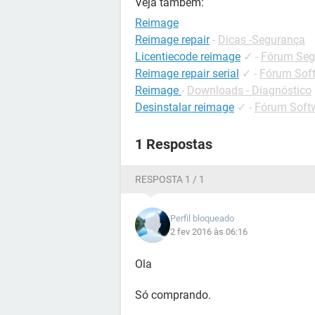
Veja também:
Reimage
Reimage repair
-
Dicas -Segurança
Licentiecode reimage
✓
-
Fórum Seg
Reimage repair serial
✓
-
Fórum Soft
Reimage
-
Downloads - Diagnóstico
Desinstalar reimage
✓
-
Fórum Softw
1 Respostas
RESPOSTA 1 / 1
Perfil bloqueado
2 fev 2016 às 06:16
Ola
Só comprando.