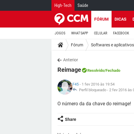
High-Tech
Saúde
FÓRUM
DICAS
JOGOS
WHATSAPP
CELULAR
FACEBOOK
Fórum
Softwares e aplicativos
Anterior
Reimage
Resolvido
/Fechado
F45
- 1 fev 2016 às 19:54
Perfil bloqueado -
2 fev 2016 às 
O número da da chave do reimage!
Share