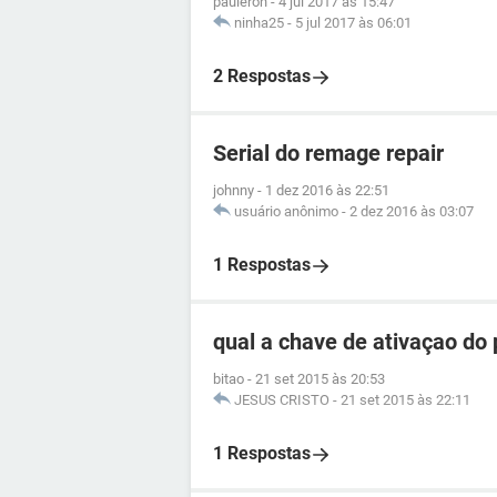
pauleron
-
4 jul 2017 às 15:47
ninha25
-
5 jul 2017 às 06:01
2 Respostas
Serial do remage repair
johnny
-
1 dez 2016 às 22:51
usuário anônimo
-
2 dez 2016 às 03:07
1 Respostas
qual a chave de ativaçao do
bitao
-
21 set 2015 às 20:53
JESUS CRISTO
-
21 set 2015 às 22:11
1 Respostas