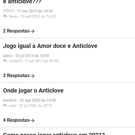
e anticlove???
??????
-
11 nov 2015 às 19:54
Beep
-
19 set 2016 às 14:42
2 Respostas
Jogo igual a Amor doce e Anticlove
jubss
-
23 jul 2015 às 13:45
ninha25
-
7 out 2017 às 05:28
3 Respostas
Onde jogar o Anticlove
karoline
-
26 ago 2020 às 13:43
yuta
-
22 jul 2021 às 22:01
4 Respostas