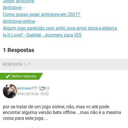
Jogar anticlove
GUIA DE COMPRAS
Anticlove
✓
Como posso jogar anticlove em 2021?
Anticlove online
✓
Algum jogo parecido com antic love amor doce e eldarya
Is-it Love? - Gabriel - Journeys para iOS
1 Respostas
RESPOSTA 1 / 1
Melhor resposta
leomaua777
3
5 fev 2016 às 15:23
por se tratar de um jogo online, não, mas vc até pode
encontar alguma versão beta offline....mas não é a mesma
coisa para este joga....