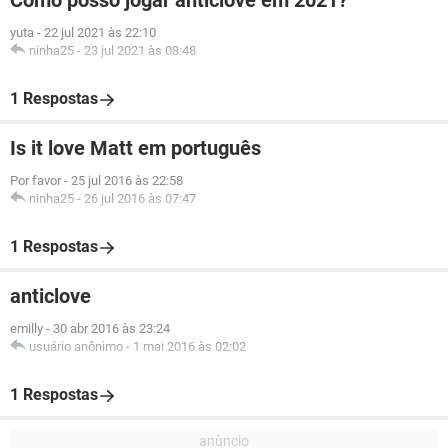
Como posso jogar anticlove em 2021?
yuta
-
22 jul 2021 às 22:10
ninha25
-
23 jul 2021 às 08:48
1 Respostas
Is it love Matt em português
Por favor
-
25 jul 2016 às 22:58
ninha25
-
26 jul 2016 às 07:47
1 Respostas
anticlove
emilly
-
30 abr 2016 às 23:24
usuário anônimo
-
1 mai 2016 às 02:02
1 Respostas