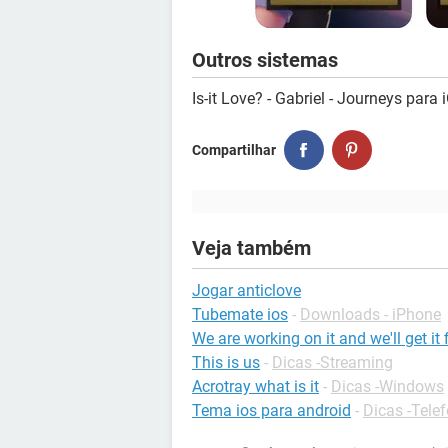
Outros sistemas
Is-it Love? - Gabriel - Journeys par
Compartilhar
Veja também
Jogar anticlove
Tubemate ios
-
Downloads - iPhone
We are working on it and we'll get it
This is us
-
Dicas -Streaming
Acrotray what is it
-
Dicas -Windows
Tema ios para android
-
Dicas -Tele