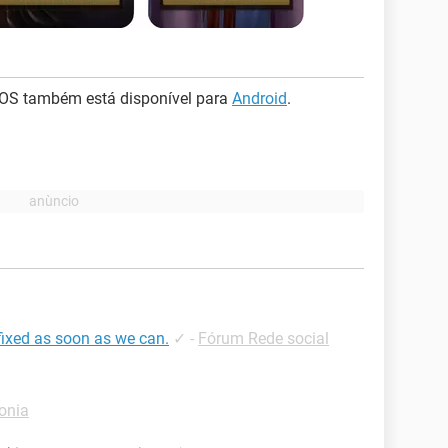
a iOS também está disponível para
Android
.
 fixed as soon as we can.
✓
-
Fórum Rede social
fonia