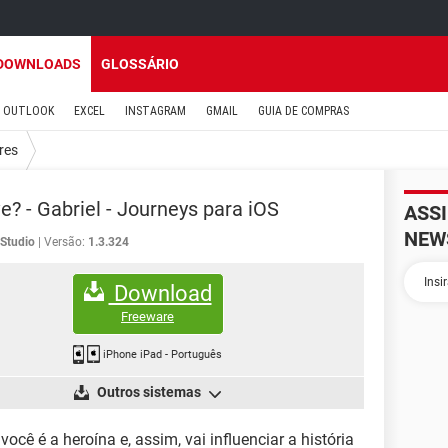
DOWNLOADS
GLOSSÁRIO
OUTLOOK
EXCEL
INSTAGRAM
GMAIL
GUIA DE COMPRAS
res
ve? - Gabriel - Journeys para iOS
ASS
NEW
Studio
Versão:
1.3.324
Download
Freeware
iPhone iPad
-
Português
Outros sistemas
, você é a heroína e, assim, vai influenciar a história