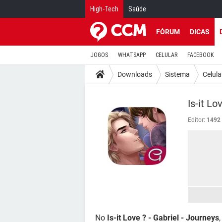
High-Tech
Saúde
FÓRUM
DICAS
JOGOS
WHATSAPP
CELULAR
FACEBOOK
Downloads
Sistema
Celula
Is-it Lo
Editor:
1492 
No
Is-it Love ? - Gabriel - Journeys