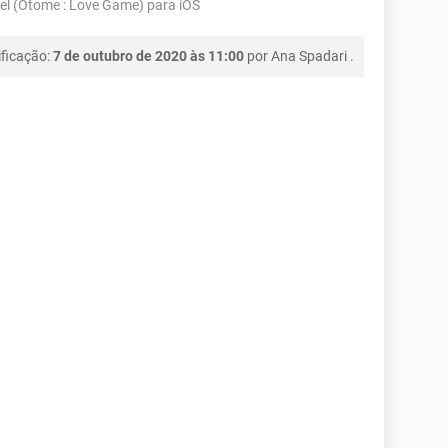
riel (Otome : Love Game) para iOS
ficação:
7 de outubro de 2020 às 11:00
por
Ana Spadari
.