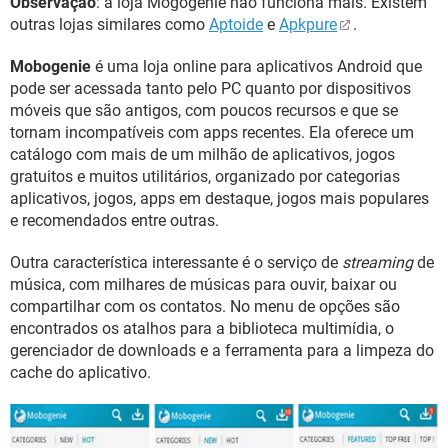
Observação
: a loja Mogogenie não funciona mais. Existem
GUIA DE COMPRAS
outras lojas similares como
Aptoide
e
Apkpure
.
Mobogenie
é uma loja online para aplicativos Android que
pode ser acessada tanto pelo PC quanto por dispositivos
móveis que são antigos, com poucos recursos e que se
tornam incompatíveis com apps recentes. Ela oferece um
catálogo com mais de um milhão de aplicativos, jogos
gratuitos e muitos utilitários, organizado por categorias
aplicativos, jogos, apps em destaque, jogos mais populares
e recomendados entre outras.
Outra característica interessante é o serviço de
streaming
de
música, com milhares de músicas para ouvir, baixar ou
compartilhar com os contatos. No menu de opções são
encontrados os atalhos para a biblioteca multimídia, o
gerenciador de downloads e a ferramenta para a limpeza do
cache do aplicativo.