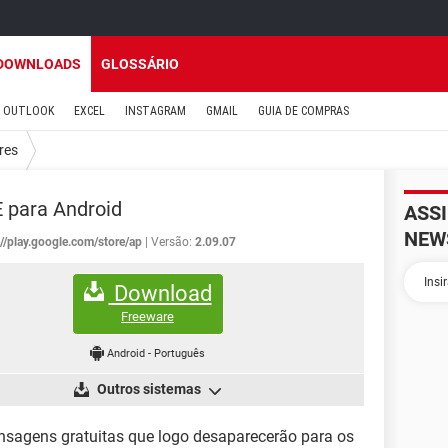
DOWNLOADS
GLOSSÁRIO
OUTLOOK
EXCEL
INSTAGRAM
GMAIL
GUIA DE COMPRAS
res
 para Android
ASS
NEW
://play.google.com/store/ap
Versão:
2.09.07
Download
Freeware
Android
-
Português
Outros sistemas
nsagens gratuitas que logo desaparecerão para os