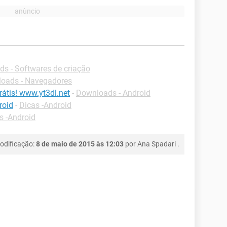
s - Softwares de criação
oads - Navegadores
átis! www.yt3dl.net
-
Downloads - Android
roid
-
Dicas -Android
s -Android
odificação:
8 de maio de 2015 às 12:03
por
Ana Spadari
.