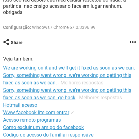
GUIA DE COMPRAS
partir dai nao cnsigo acessar o face em lugar nenhum.
obrigada
Configuração:
Windows / Chrome 67.0.3396.99
Share
Veja também:
We are working on it and we'll get it fixed as soon as we can.
Sorry, something went wrong. we're working on getting this
fixed as soon as we can.
- Melhores respostas
Sorry, something went wrong. we're working on getting this
fixed as soon as we can. go back
- Melhores respostas
Hotmail acesso
́Www facebook lite com entrar
✓
Acesso remoto programas
Como excluir um amigo do facebook
Código de acesso do familiar responsável