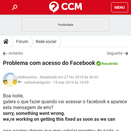
MENU
INÍCIO
JOGOS
WHATSAPP
DICAS
Fórum
Rede social
CELULAR
FACEBOOK
JOGOS
WHATSAPP
DOWNLOADS
Anterior
Seguinte
OUTLOOK
EXCEL
CELULAR
FACEBOOK
Problema com acesso do Facebook
INSTAGRAM
JOGOS
GMAIL
WHATSAPP
Resolvido
FÓRUM
OUTLOOK
EXCEL
GUIA DE COMPRAS
CELULAR
FACEBOOK
nildesantos
- Atualizado em 27 fev 2019 às 06:32
INSTAGRAM
JOGOS
GMAIL
WHATSAPP
GLOSSÁRIO
carloskanigoski -
13 mar 2019 às 18:09
OUTLOOK
EXCEL
GUIA DE COMPRAS
CELULAR
FACEBOOK
INSTAGRAM
JOGOS
GMAIL
WHATSAPP
Boa noite,
OUTLOOK
EXCEL
galera o que fazer quando vai acessar o facebook e aparece
GUIA DE COMPRAS
CELULAR
FACEBOOK
esta mensagem de erro?
INSTAGRAM
GMAIL
sorry, something went wrong.
OUTLOOK
EXCEL
GUIA DE COMPRAS
we,re working on getting this fixed as soon as we can
INSTAGRAM
GMAIL
isso ocorreu depois que meu celular rescetou do nada. a