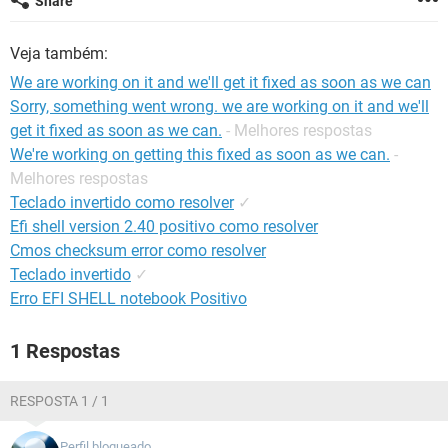
Share
GUIA DE COMPRAS
Veja também:
We are working on it and we'll get it fixed as soon as we can
Sorry, something went wrong. we are working on it and we'll
get it fixed as soon as we can.
- Melhores respostas
We're working on getting this fixed as soon as we can.
-
Melhores respostas
Teclado invertido como resolver
✓
Efi shell version 2.40 positivo como resolver
Cmos checksum error como resolver
Teclado invertido
✓
Erro EFI SHELL notebook Positivo
1 Respostas
RESPOSTA 1 / 1
Perfil bloqueado