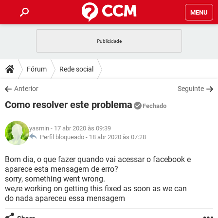
MENU
INÍCIO
JOGOS
WHATSAPP
DICAS
Fórum
Rede social
CELULAR
FACEBOOK
JOGOS
WHATSAPP
DOWNLOADS
Anterior
Seguinte
OUTLOOK
EXCEL
CELULAR
FACEBOOK
Como resolver este problema
INSTAGRAM
JOGOS
GMAIL
WHATSAPP
Fechado
FÓRUM
OUTLOOK
EXCEL
GUIA DE COMPRAS
CELULAR
FACEBOOK
yasmin
- 17 abr 2020 às 09:39
INSTAGRAM
JOGOS
GMAIL
WHATSAPP
GLOSSÁRIO
Perfil bloqueado -
18 abr 2020 às 07:28
OUTLOOK
EXCEL
GUIA DE COMPRAS
CELULAR
FACEBOOK
INSTAGRAM
JOGOS
GMAIL
WHATSAPP
Bom dia, o que fazer quando vai acessar o facebook e
OUTLOOK
EXCEL
aparece esta mensagem de erro?
GUIA DE COMPRAS
CELULAR
FACEBOOK
sorry, something went wrong.
INSTAGRAM
GMAIL
we,re working on getting this fixed as soon as we can
OUTLOOK
EXCEL
GUIA DE COMPRAS
do nada apareceu essa mensagem
INSTAGRAM
GMAIL