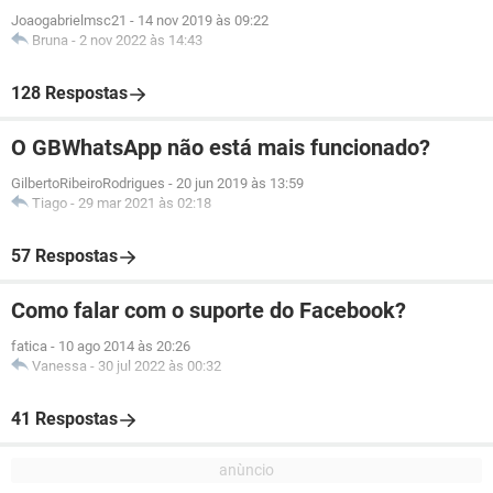
Joaogabrielmsc21
-
14 nov 2019 às 09:22
Bruna
-
2 nov 2022 às 14:43
128 Respostas
O GBWhatsApp não está mais funcionado?
GilbertoRibeiroRodrigues
-
20 jun 2019 às 13:59
Tiago
-
29 mar 2021 às 02:18
57 Respostas
Como falar com o suporte do Facebook?
fatica
-
10 ago 2014 às 20:26
Vanessa
-
30 jul 2022 às 00:32
41 Respostas