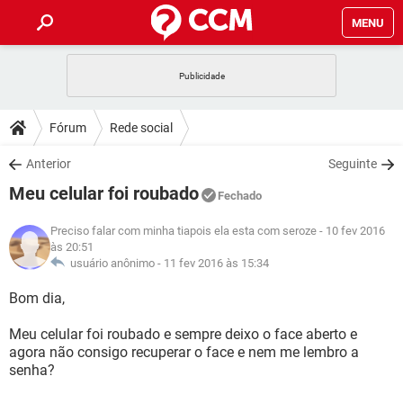
MENU
INÍCIO
JOGOS
WHATSAPP
DICAS
Fórum
Rede social
CELULAR
FACEBOOK
JOGOS
WHATSAPP
DOWNLOADS
Anterior
Seguinte
OUTLOOK
EXCEL
CELULAR
FACEBOOK
Meu celular foi roubado
INSTAGRAM
JOGOS
GMAIL
WHATSAPP
Fechado
FÓRUM
OUTLOOK
EXCEL
GUIA DE COMPRAS
CELULAR
FACEBOOK
Preciso falar com minha tiapois ela esta com seroze
- 10 fev 2016
INSTAGRAM
JOGOS
GMAIL
WHATSAPP
às 20:51
GLOSSÁRIO
OUTLOOK
EXCEL
usuário anônimo -
11 fev 2016 às 15:34
GUIA DE COMPRAS
CELULAR
FACEBOOK
INSTAGRAM
JOGOS
GMAIL
WHATSAPP
Bom dia,
OUTLOOK
EXCEL
GUIA DE COMPRAS
CELULAR
FACEBOOK
Meu celular foi roubado e sempre deixo o face aberto e
INSTAGRAM
GMAIL
OUTLOOK
EXCEL
agora não consigo recuperar o face e nem me lembro a
GUIA DE COMPRAS
senha?
INSTAGRAM
GMAIL