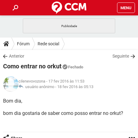
MENU
INÍCIO
JOGOS
WHATSAPP
DICAS
Fórum
Rede social
CELULAR
FACEBOOK
JOGOS
WHATSAPP
DOWNLOADS
Anterior
Seguinte
OUTLOOK
EXCEL
CELULAR
FACEBOOK
Como entrar no orkut
INSTAGRAM
JOGOS
GMAIL
WHATSAPP
Fechado
FÓRUM
OUTLOOK
EXCEL
GUIA DE COMPRAS
CELULAR
FACEBOOK
cilenevovozona
- 17 fev 2016 às 11:53
INSTAGRAM
JOGOS
GMAIL
WHATSAPP
GLOSSÁRIO
usuário anônimo -
18 fev 2016 às 05:13
OUTLOOK
EXCEL
GUIA DE COMPRAS
CELULAR
FACEBOOK
INSTAGRAM
JOGOS
GMAIL
WHATSAPP
Bom dia,
OUTLOOK
EXCEL
GUIA DE COMPRAS
CELULAR
FACEBOOK
bom dia gostaria de saber como posso entrar no orkut?
INSTAGRAM
GMAIL
OUTLOOK
EXCEL
GUIA DE COMPRAS
INSTAGRAM
GMAIL