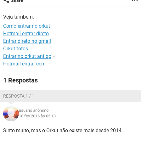
Share
GUIA DE COMPRAS
Veja também:
Como entrar no orkut
Hotmail entrar direto
Entrar direto no gmail
Orkut fotos
Entrar no orkut antigo
✓
Hotmail entrar ccm
1 Respostas
RESPOSTA 1 / 1
usuário anônimo
18 fev 2016 às 05:13
Sinto muito, mas o Orkut não existe mais desde 2014.