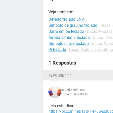
Veja também:
Defeito teclado LNV
Símbolo de grau no teclado
-
Dicas -
Barra em pé teclado
-
Dicas -MacOS
Arroba simbolo teclado
-
Dicas -Tec
Simbolo check teclado
-
Dicas -Wor
Pi teclado
-
Dicas -Suíte de escritório
1 Respostas
RÉPONSE 1 / 1
usuário anônimo
1 mar 2016 à 03:16
Leia esta dica:
https://br.ccm.net/faq/14785-soluc