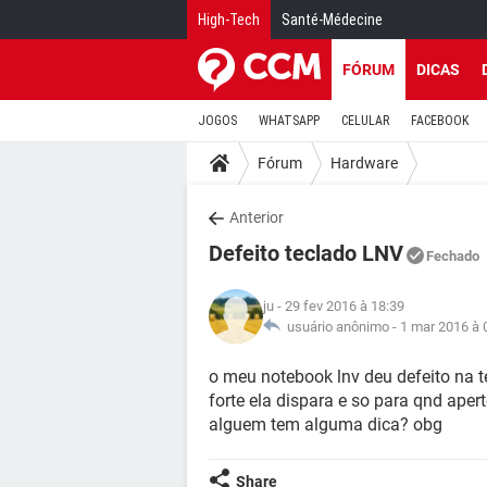
High-Tech
Santé-Médecine
FÓRUM
DICAS
JOGOS
WHATSAPP
CELULAR
FACEBOOK
Fórum
Hardware
Anterior
Defeito teclado LNV
Fechado
ju
- 29 fev 2016 à 18:39
usuário anônimo -
1 mar 2016 à 
o meu notebook lnv deu defeito na tec
forte ela dispara e so para qnd apert
alguem tem alguma dica? obg
Share