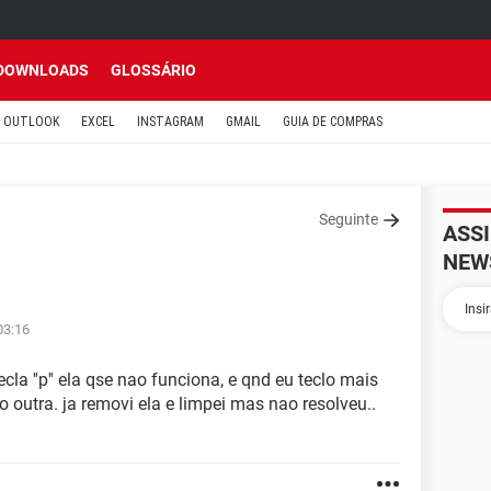
DOWNLOADS
GLOSSÁRIO
OUTLOOK
EXCEL
INSTAGRAM
GMAIL
GUIA DE COMPRAS
Seguinte
ASS
NEW
03:16
la ''p'' ela qse nao funciona, e qnd eu teclo mais
o outra. ja removi ela e limpei mas nao resolveu..