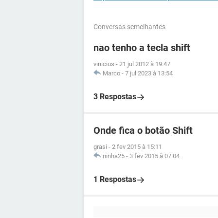
Conversas semelhantes
nao tenho a tecla shift
vinicius
-
21 jul 2012 à 19:47
Marco
-
7 jul 2023 à 13:54
3 Respostas
Onde fica o botão Shift
grasi
-
2 fev 2015 à 15:11
ninha25
-
3 fev 2015 à 07:04
1 Respostas