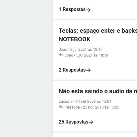
1 Respostas
Teclas: espaço enter e back
NOTEBOOK
Joao
-
2 jul 2021 às 18:17
Joao
-
5 jul 2021 às 18:59
2 Respostas
Não esta saindo o audio da
Luciana
-
14 set 2009 às 15:04
Pessooa
-
25 nov 2013 às 15:23
25 Respostas