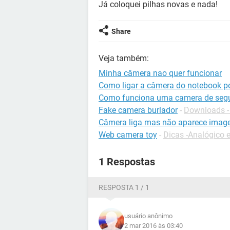
Já coloquei pilhas novas e nada!
Share
Veja também:
Minha câmera nao quer funcionar
Como ligar a câmera do notebook po
Como funciona uma camera de seg
Fake camera burlador
-
Downloads - 
Câmera liga mas não aparece ima
Web camera toy
-
Dicas -Analógico e
1 Respostas
RESPOSTA 1 / 1
usuário anônimo
2 mar 2016 às 03:40