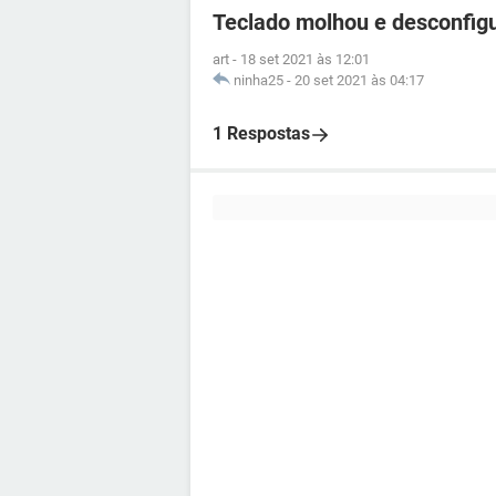
Teclado molhou e desconfigu
art
-
18 set 2021 às 12:01
ninha25
-
20 set 2021 às 04:17
1 Respostas