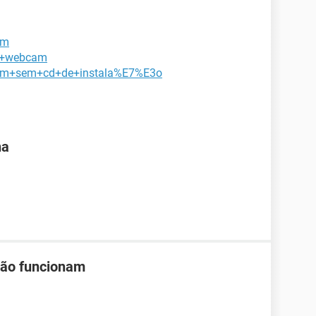
am
om+webcam
bcam+sem+cd+de+instala%E7%E3o
na
não funcionam