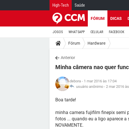
High-Tech
Saúde
FÓRUM
DICAS
JOGOS
WHATSAPP
CELULAR
FACEBOOK
Fórum
Hardware
Anterior
Minha câmera nao quer func
debora
- 1 mar 2016 às 17:04
usuário anônimo -
2 mar 2016 às
Boa tarde!
minha camera fujifilm finepix semi p
fotos ... quando eu a ligo aparece 
NOVAMENTE.