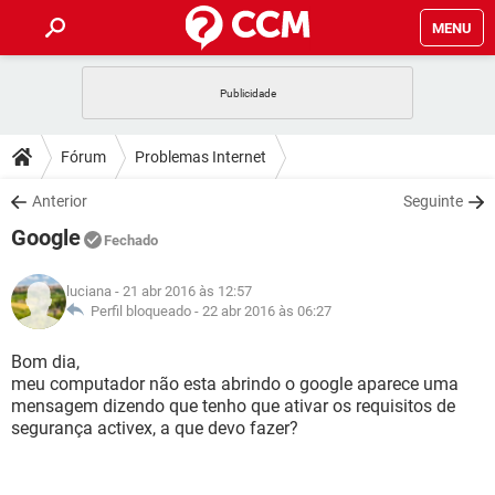
MENU
INÍCIO
JOGOS
WHATSAPP
DICAS
Fórum
Problemas Internet
CELULAR
FACEBOOK
JOGOS
WHATSAPP
DOWNLOADS
Anterior
Seguinte
OUTLOOK
EXCEL
CELULAR
FACEBOOK
Google
INSTAGRAM
JOGOS
GMAIL
WHATSAPP
Fechado
FÓRUM
OUTLOOK
EXCEL
GUIA DE COMPRAS
CELULAR
FACEBOOK
luciana
- 21 abr 2016 às 12:57
INSTAGRAM
JOGOS
GMAIL
WHATSAPP
GLOSSÁRIO
Perfil bloqueado -
22 abr 2016 às 06:27
OUTLOOK
EXCEL
GUIA DE COMPRAS
CELULAR
FACEBOOK
INSTAGRAM
JOGOS
GMAIL
WHATSAPP
Bom dia,
OUTLOOK
EXCEL
meu computador não esta abrindo o google aparece uma
GUIA DE COMPRAS
CELULAR
FACEBOOK
mensagem dizendo que tenho que ativar os requisitos de
INSTAGRAM
GMAIL
segurança activex, a que devo fazer?
OUTLOOK
EXCEL
GUIA DE COMPRAS
INSTAGRAM
GMAIL