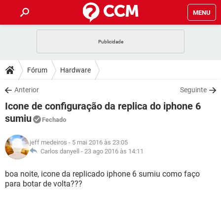
MENU
INÍCIO
JOGOS
WHATSAPP
DICAS
Fórum
Hardware
CELULAR
FACEBOOK
JOGOS
WHATSAPP
DOWNLOADS
Anterior
Seguinte
OUTLOOK
EXCEL
CELULAR
FACEBOOK
Icone de configuração da replica do iphone 6
INSTAGRAM
JOGOS
GMAIL
WHATSAPP
FÓRUM
OUTLOOK
EXCEL
sumiu
Fechado
GUIA DE COMPRAS
CELULAR
FACEBOOK
INSTAGRAM
JOGOS
GMAIL
WHATSAPP
GLOSSÁRIO
OUTLOOK
EXCEL
jeff medeiros
- 5 mai 2016 às 23:05
GUIA DE COMPRAS
CELULAR
FACEBOOK
Carlos danyell -
23 ago 2016 às 14:11
INSTAGRAM
JOGOS
GMAIL
WHATSAPP
OUTLOOK
EXCEL
boa noite, icone da replicado iphone 6 sumiu como faço
GUIA DE COMPRAS
CELULAR
FACEBOOK
INSTAGRAM
GMAIL
para botar de volta???
OUTLOOK
EXCEL
GUIA DE COMPRAS
INSTAGRAM
GMAIL