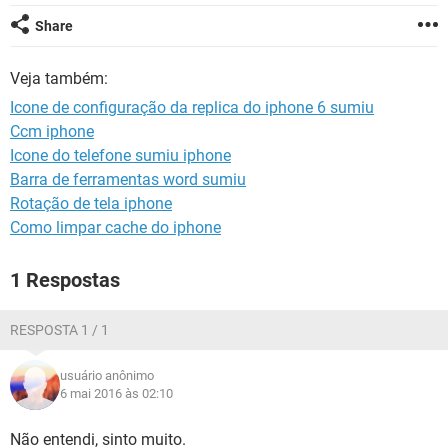
GUIA DE COMPRAS
Share
Veja também:
Icone de configuração da replica do iphone 6 sumiu
Ccm iphone
Icone do telefone sumiu iphone
Barra de ferramentas word sumiu
Rotação de tela iphone
Como limpar cache do iphone
1 Respostas
RESPOSTA 1 / 1
usuário anônimo
6 mai 2016 às 02:10
Não entendi, sinto muito.