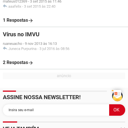
mateus012369
-
3 set 2015 às 11:46
aaafelix
-
3 set 2015 às 22:40
1 Respostas
Vírus no IMVU
ruaneuacho
-
9 nov 2013 às 16:13
Juneca Purpurina
-
3 jul 2016 às 08:56
2 Respostas
ASSINE NOSSA NEWSLETTER!