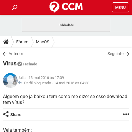
MENU
INÍCIO
JOGOS
WHATSAPP
DICAS
Fórum
MacOS
CELULAR
FACEBOOK
JOGOS
WHATSAPP
DOWNLOADS
Anterior
Seguinte
OUTLOOK
EXCEL
CELULAR
FACEBOOK
Vírus
INSTAGRAM
JOGOS
GMAIL
WHATSAPP
Fechado
FÓRUM
OUTLOOK
EXCEL
GUIA DE COMPRAS
CELULAR
FACEBOOK
Julia
- 13 mai 2016 às 17:09
INSTAGRAM
JOGOS
GMAIL
WHATSAPP
GLOSSÁRIO
Perfil bloqueado -
14 mai 2016 às 04:38
OUTLOOK
EXCEL
GUIA DE COMPRAS
CELULAR
FACEBOOK
INSTAGRAM
JOGOS
GMAIL
WHATSAPP
Alguém que ja baixou tem como me dizer se esse download
OUTLOOK
EXCEL
tem vírus?
GUIA DE COMPRAS
CELULAR
FACEBOOK
INSTAGRAM
GMAIL
OUTLOOK
EXCEL
Share
GUIA DE COMPRAS
INSTAGRAM
GMAIL
Veja também: