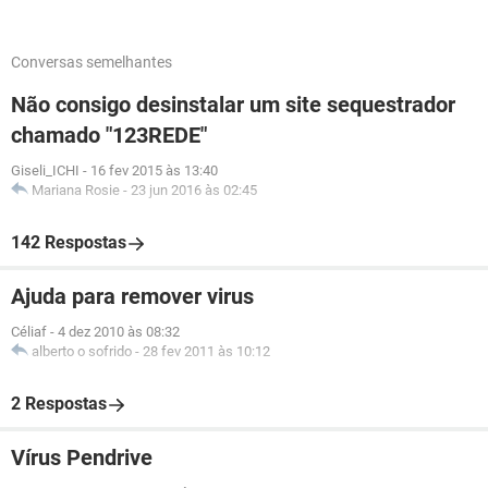
Conversas semelhantes
Não consigo desinstalar um site sequestrador
chamado "123REDE"
Giseli_ICHI
-
16 fev 2015 às 13:40
Mariana Rosie
-
23 jun 2016 às 02:45
142 Respostas
Ajuda para remover virus
Céliaf
-
4 dez 2010 às 08:32
alberto o sofrido
-
28 fev 2011 às 10:12
2 Respostas
Vírus Pendrive