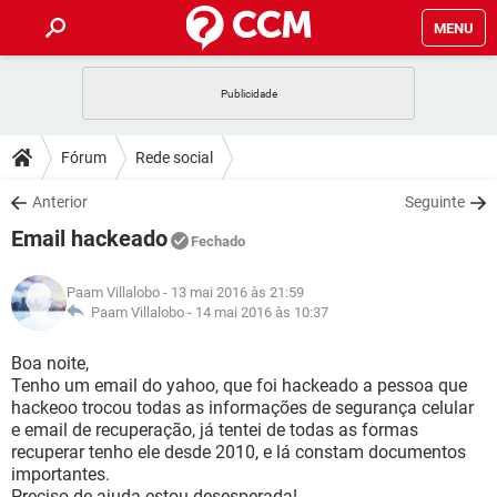
MENU
INÍCIO
JOGOS
WHATSAPP
DICAS
Fórum
Rede social
CELULAR
FACEBOOK
JOGOS
WHATSAPP
DOWNLOADS
Anterior
Seguinte
OUTLOOK
EXCEL
CELULAR
FACEBOOK
Email hackeado
INSTAGRAM
JOGOS
GMAIL
WHATSAPP
Fechado
FÓRUM
OUTLOOK
EXCEL
GUIA DE COMPRAS
CELULAR
FACEBOOK
Paam Villalobo
- 13 mai 2016 às 21:59
INSTAGRAM
JOGOS
GMAIL
WHATSAPP
GLOSSÁRIO
Paam Villalobo -
14 mai 2016 às 10:37
OUTLOOK
EXCEL
GUIA DE COMPRAS
CELULAR
FACEBOOK
INSTAGRAM
JOGOS
GMAIL
WHATSAPP
Boa noite,
OUTLOOK
EXCEL
Tenho um email do yahoo, que foi hackeado a pessoa que
GUIA DE COMPRAS
CELULAR
FACEBOOK
hackeoo trocou todas as informações de segurança celular
INSTAGRAM
GMAIL
e email de recuperação, já tentei de todas as formas
OUTLOOK
EXCEL
GUIA DE COMPRAS
recuperar tenho ele desde 2010, e lá constam documentos
INSTAGRAM
GMAIL
importantes.
Preciso de ajuda estou desesperada!