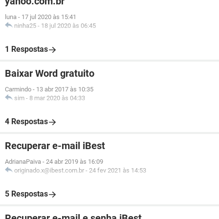
yahoo.com.br
luna
-
17 jul 2020 às 15:41
ninha25
-
18 jul 2020 às 06:45
1 Respostas
Baixar Word gratuito
Carmindo
-
13 abr 2017 às 10:35
sim
-
8 mar 2020 às 04:33
4 Respostas
Recuperar e-mail iBest
AdrianaPaiva
-
24 abr 2019 às 16:09
originado.x@ibest.com.br
-
24 fev 2021 às 14:53
5 Respostas
Recuperar e-mail e senha iBest