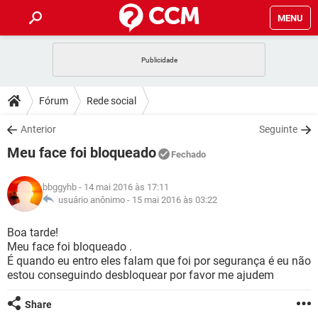
MENU
INÍCIO
JOGOS
WHATSAPP
DICAS
Fórum
Rede social
CELULAR
FACEBOOK
JOGOS
WHATSAPP
DOWNLOADS
Anterior
Seguinte
OUTLOOK
EXCEL
CELULAR
FACEBOOK
Meu face foi bloqueado
INSTAGRAM
JOGOS
GMAIL
WHATSAPP
Fechado
FÓRUM
OUTLOOK
EXCEL
GUIA DE COMPRAS
CELULAR
FACEBOOK
bbggyhb
- 14 mai 2016 às 17:11
INSTAGRAM
JOGOS
GMAIL
WHATSAPP
GLOSSÁRIO
usuário anônimo -
15 mai 2016 às 03:22
OUTLOOK
EXCEL
GUIA DE COMPRAS
CELULAR
FACEBOOK
INSTAGRAM
JOGOS
GMAIL
WHATSAPP
Boa tarde!
OUTLOOK
EXCEL
Meu face foi bloqueado .
GUIA DE COMPRAS
CELULAR
FACEBOOK
É quando eu entro eles falam que foi por segurança é eu não
INSTAGRAM
GMAIL
estou conseguindo desbloquear por favor me ajudem
OUTLOOK
EXCEL
GUIA DE COMPRAS
INSTAGRAM
GMAIL
Share