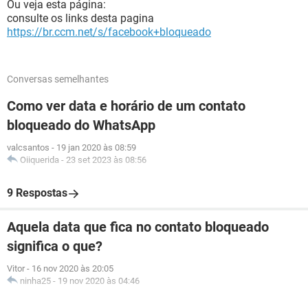
Ou veja esta página:
consulte os links desta pagina
https://br.ccm.net/s/facebook+bloqueado
Conversas semelhantes
Como ver data e horário de um contato
bloqueado do WhatsApp
valcsantos
-
19 jan 2020 às 08:59
Oiiquerida
-
23 set 2023 às 08:56
9 Respostas
Aquela data que fica no contato bloqueado
significa o que?
Vitor
-
16 nov 2020 às 20:05
ninha25
-
19 nov 2020 às 04:46