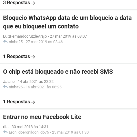
3 Respostas
Bloqueio WhatsApp data de um bloqueio a data
que eu bloqueei um contato
LuizFernandocruzdeArajo
-
27 mar 2019 às 08:07
ninha25
-
27 mar 2019 às 08:46
1 Respostas
O chip está bloqueado e não recebi SMS
Jaiane
-
14 abr 2021 às 22:22
ninha25
-
16 abr 2021 às 06:25
1 Respostas
Entrar no meu Facebook Lite
rita
-
30 mai 2018 às 14:31
Eronildoeronildonildo76
-
25 mai 2019 às 01:30